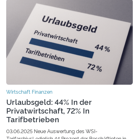
ist demnach Berlin. Betrachtet man nur die Gründungen
der Freiberuflerinnen, so liegt Leipzig an der Spitze. In
Berlin starteten in 2024 die meisten Personen in eine
eigene freiberufliche Existenz, dahinter folgten die
Städte Hamburg, München und Köln. Betrachtet man
hingegen die Existenzgründungsintensität – die Anzahl
der freiberuflichen Gründungen je…
Wirtschaft Finanzen
Urlaubsgeld: 44% In der
Privatwirtschaft, 72% In
Tarifbetrieben
03.06.2025 Neue Auswertung des WSI-
TarifarchivsLediglich 44 Prozent der Beschäftigten in