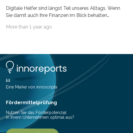
Digitale Helfer sind längst Teil unseres Alltags. Wenn
Sie damit auch Ihre Finanzen im Blick behalten
möchten, gibt es eine Vielzahl an smarten Lösungen,
More than 1 year ago
die genau das ermöglichen: Sie helfen Ihnen, Ausgaben
zu kontrollieren, Sparziele zu erreichen oder besser zu
planen. Der folgende Überblick richtet sich daher
insbesondere an jene, die sich für digitale Finanz-
Lösungen interessieren. 1. Multibanking-Tools: Alle
Konten auf einen Blick Viele Banken bieten bereits in
ihrem Online-Banking eine Multibanking-Funktion an,
mit der sich Konten bei anderen Banken…
Eine Marke von innoscripta
Fördermittelprüfung
Nutzen Sie das Förderpotenzial
in Ihrem Unternehmen optimal aus?