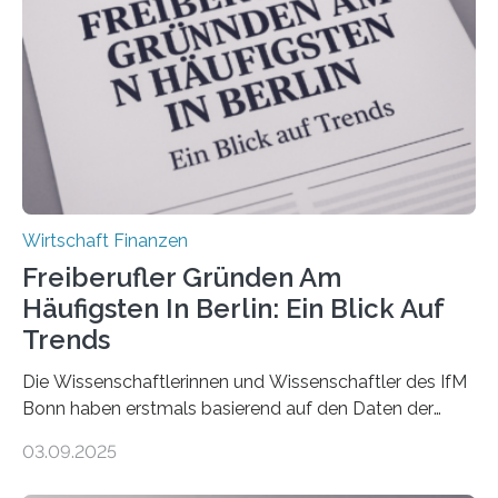
Versicherungsvertreter*innen und -makler*innen. Ein
Ergebnis: Deutlich mehr als die Hälfte der Befragten ist
über 50 Jahre alt und wird in den nächsten Jahren eine
Nachfolgeregelung benötigen. Aber nur ein Drittel hat
bereits Regelungen…
Wirtschaft Finanzen
Freiberufler Gründen Am
Häufigsten In Berlin: Ein Blick Auf
Trends
Die Wissenschaftlerinnen und Wissenschaftler des IfM
Bonn haben erstmals basierend auf den Daten der
Finanzamtsbezirke ein Ranking der Städte und
03.09.2025
Landkreise mit den meisten Gründungen von
Freiberuflerinnen und Freiberufler erstellt. Spitzenreiter