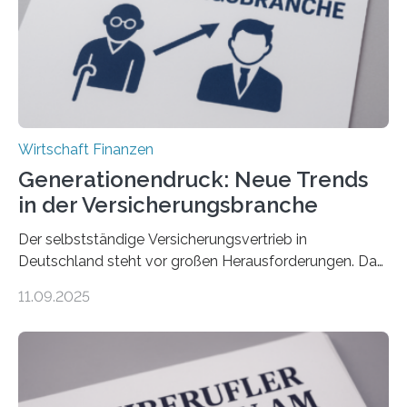
Wirtschaft Finanzen
Generationendruck: Neue Trends
in der Versicherungsbranche
Der selbstständige Versicherungsvertrieb in
Deutschland steht vor großen Herausforderungen. Das
zeigt die aktuelle BVK-Strukturanalyse 2025, die Prof.
11.09.2025
Dr. Matthias Beenken und Prof. Dr. Lukas Linnenbrink
von der Fachhochschule Dortmund im Auftrag des
Bundesverbands Deutscher Versicherungskaufleute e.V.
durchgeführt haben. Die Studie basiert auf den
Antworten von 1.440 selbstständigen