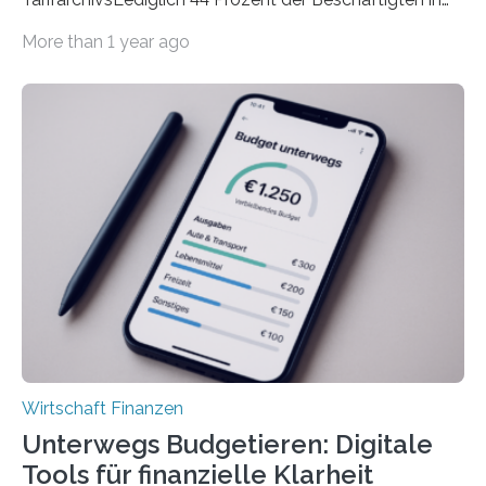
der Privatwirtschaft erhalten Urlaubsgeld – in
More than 1 year ago
tarifgebundenen Betrieben ist der Anteil mit 72 Prozent
deutlich höherIn den letzten Jahren sind Reisen und
Unterkünfte fast überall deutlich teurer geworden. Für
viele Beschäftigte ist deshalb das zumeist im Juni oder
Juli ausgezahlte Urlaubsgeld ein wichtiger Faktor, um
sich den wohlverdienten Jahresurlaub leisten zu
können. Allerdings erhält mit 44 Prozent noch nicht
einmal die Hälfte aller Beschäftigten in der
Privatwirtschaft Urlaubsgeld. Zu diesem…
Wirtschaft Finanzen
Unterwegs Budgetieren: Digitale
Tools für finanzielle Klarheit