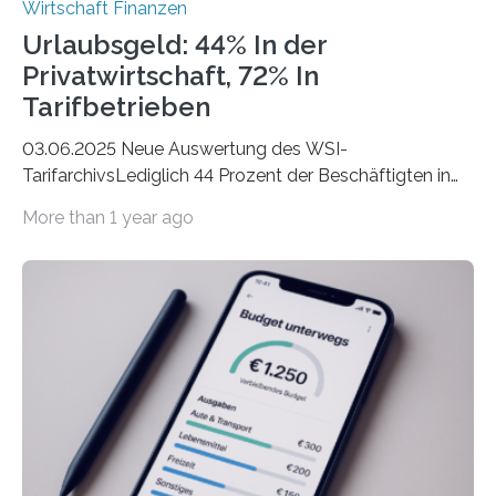
Wirtschaft Finanzen
Urlaubsgeld: 44% In der
Privatwirtschaft, 72% In
Tarifbetrieben
03.06.2025 Neue Auswertung des WSI-
TarifarchivsLediglich 44 Prozent der Beschäftigten in
der Privatwirtschaft erhalten Urlaubsgeld – in
More than 1 year ago
tarifgebundenen Betrieben ist der Anteil mit 72 Prozent
deutlich höherIn den letzten Jahren sind Reisen und
Unterkünfte fast überall deutlich teurer geworden. Für
viele Beschäftigte ist deshalb das zumeist im Juni oder
Juli ausgezahlte Urlaubsgeld ein wichtiger Faktor, um
sich den wohlverdienten Jahresurlaub leisten zu
können. Allerdings erhält mit 44 Prozent noch nicht
einmal die Hälfte aller Beschäftigten in der
Privatwirtschaft Urlaubsgeld. Zu diesem…