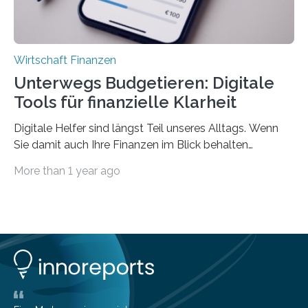
Wirtschaft Finanzen
Unterwegs Budgetieren: Digitale
Tools für finanzielle Klarheit
Digitale Helfer sind längst Teil unseres Alltags. Wenn
Sie damit auch Ihre Finanzen im Blick behalten
möchten, gibt es eine Vielzahl an smarten Lösungen,
More than 1 year ago
die genau das ermöglichen: Sie helfen Ihnen, Ausgaben
zu kontrollieren, Sparziele zu erreichen oder besser zu
planen. Der folgende Überblick richtet sich daher
insbesondere an jene, die sich für digitale Finanz-
Lösungen interessieren. 1. Multibanking-Tools: Alle
Konten auf einen Blick Viele Banken bieten bereits in
ihrem Online-Banking eine Multibanking-Funktion an,
mit der sich Konten bei anderen Banken…