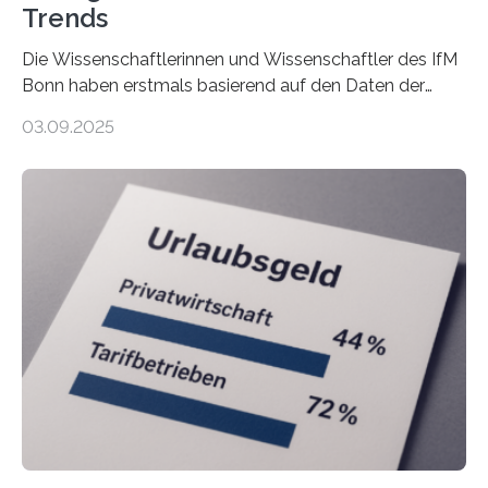
Trends
Die Wissenschaftlerinnen und Wissenschaftler des IfM
Bonn haben erstmals basierend auf den Daten der
Finanzamtsbezirke ein Ranking der Städte und
03.09.2025
Landkreise mit den meisten Gründungen von
Freiberuflerinnen und Freiberufler erstellt. Spitzenreiter
ist demnach Berlin. Betrachtet man nur die Gründungen
der Freiberuflerinnen, so liegt Leipzig an der Spitze. In
Berlin starteten in 2024 die meisten Personen in eine
eigene freiberufliche Existenz, dahinter folgten die
Städte Hamburg, München und Köln. Betrachtet man
hingegen die Existenzgründungsintensität – die Anzahl
der freiberuflichen Gründungen je…