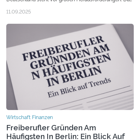
zeigt die aktuelle BVK-Strukturanalyse 2025, die Prof.
11.09.2025
Dr. Matthias Beenken und Prof. Dr. Lukas Linnenbrink
von der Fachhochschule Dortmund im Auftrag des
Bundesverbands Deutscher Versicherungskaufleute e.V.
durchgeführt haben. Die Studie basiert auf den
Antworten von 1.440 selbstständigen
Versicherungsvertreter*innen und -makler*innen. Ein
Ergebnis: Deutlich mehr als die Hälfte der Befragten ist
über 50 Jahre alt und wird in den nächsten Jahren eine
Nachfolgeregelung benötigen. Aber nur ein Drittel hat
bereits Regelungen…
Wirtschaft Finanzen
Freiberufler Gründen Am
Häufigsten In Berlin: Ein Blick Auf