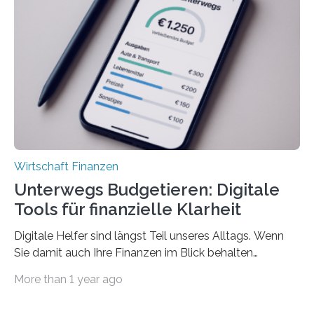
Juli ausgezahlte Urlaubsgeld ein wichtiger Faktor, um
sich den wohlverdienten Jahresurlaub leisten zu
können. Allerdings erhält mit 44 Prozent noch nicht
einmal die Hälfte aller Beschäftigten in der
Privatwirtschaft Urlaubsgeld. Zu diesem…
Wirtschaft Finanzen
Unterwegs Budgetieren: Digitale
Tools für finanzielle Klarheit
Digitale Helfer sind längst Teil unseres Alltags. Wenn
Sie damit auch Ihre Finanzen im Blick behalten
möchten, gibt es eine Vielzahl an smarten Lösungen,
More than 1 year ago
die genau das ermöglichen: Sie helfen Ihnen, Ausgaben
zu kontrollieren, Sparziele zu erreichen oder besser zu