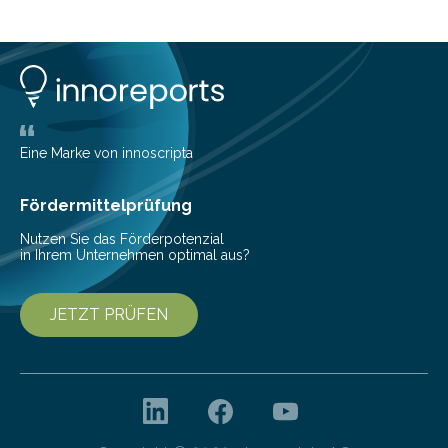
planen. Der folgende Überblick richtet sich daher
insbesondere an jene, die sich für digitale Finanz-
Lösungen interessieren. 1. Multibanking-Tools: Alle
Konten auf einen Blick Viele Banken bieten bereits in
ihrem Online-Banking eine Multibanking-Funktion an,
mit der sich Konten bei anderen Banken…
Eine Marke von innoscripta
Fördermittelprüfung
Nutzen Sie das Förderpotenzial
in Ihrem Unternehmen optimal aus?
JETZT PRÜFEN