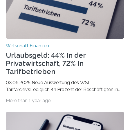
der freiberuflichen Gründungen je…
Wirtschaft Finanzen
Urlaubsgeld: 44% In der
Privatwirtschaft, 72% In
Tarifbetrieben
03.06.2025 Neue Auswertung des WSI-
TarifarchivsLediglich 44 Prozent der Beschäftigten in
der Privatwirtschaft erhalten Urlaubsgeld – in
More than 1 year ago
tarifgebundenen Betrieben ist der Anteil mit 72 Prozent
deutlich höherIn den letzten Jahren sind Reisen und
Unterkünfte fast überall deutlich teurer geworden. Für
viele Beschäftigte ist deshalb das zumeist im Juni oder