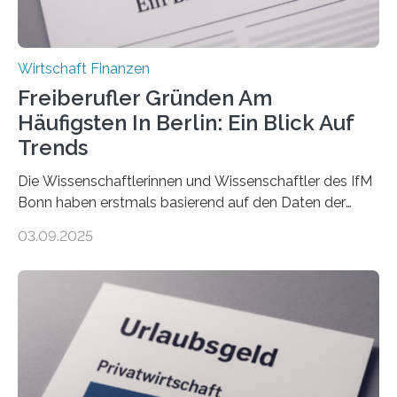
Wirtschaft Finanzen
Freiberufler Gründen Am
Häufigsten In Berlin: Ein Blick Auf
Trends
Die Wissenschaftlerinnen und Wissenschaftler des IfM
Bonn haben erstmals basierend auf den Daten der
Finanzamtsbezirke ein Ranking der Städte und
03.09.2025
Landkreise mit den meisten Gründungen von
Freiberuflerinnen und Freiberufler erstellt. Spitzenreiter
ist demnach Berlin. Betrachtet man nur die Gründungen
der Freiberuflerinnen, so liegt Leipzig an der Spitze. In
Berlin starteten in 2024 die meisten Personen in eine
eigene freiberufliche Existenz, dahinter folgten die
Städte Hamburg, München und Köln. Betrachtet man
hingegen die Existenzgründungsintensität – die Anzahl