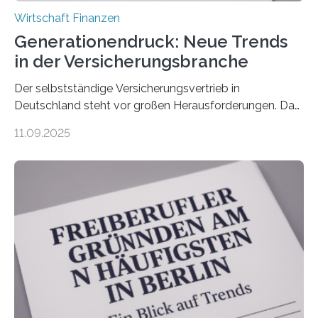
Wirtschaft Finanzen
Generationendruck: Neue Trends
in der Versicherungsbranche
Der selbstständige Versicherungsvertrieb in
Deutschland steht vor großen Herausforderungen. Das
zeigt die aktuelle BVK-Strukturanalyse 2025, die Prof.
11.09.2025
Dr. Matthias Beenken und Prof. Dr. Lukas Linnenbrink
von der Fachhochschule Dortmund im Auftrag des
Bundesverbands Deutscher Versicherungskaufleute e.V.
durchgeführt haben. Die Studie basiert auf den
Antworten von 1.440 selbstständigen
Versicherungsvertreter*innen und -makler*innen. Ein
Ergebnis: Deutlich mehr als die Hälfte der Befragten ist
über 50 Jahre alt und wird in den nächsten Jahren eine
Nachfolgeregelung benötigen. Aber nur ein Drittel hat
bereits Regelungen…