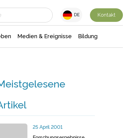
 Leben
Medien & Ereignisse
Interdisziplinäre Forschung
Veranstaltungsnachrichten
n Chemie
Gesellschaftswissenschaften
Kontakt
DE
eben
Medien & Ereignisse
Bildung
Meistgelesene
Artikel
25 April 2001
Forschungsergebnisse