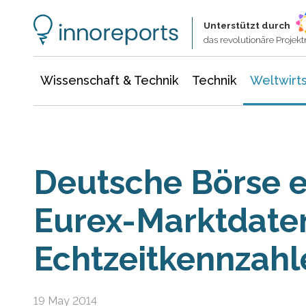
Wissenschaft & Technik
Informationstechnologie
Energie & Elektrotechnik
Unterstützt durch
das revolutionäre Proje
Wissenschaft & Technik
Technik
Weltwirts
Deutsche Börse e
Eurex-Marktdate
Echtzeitkennzahl
19 May 2014