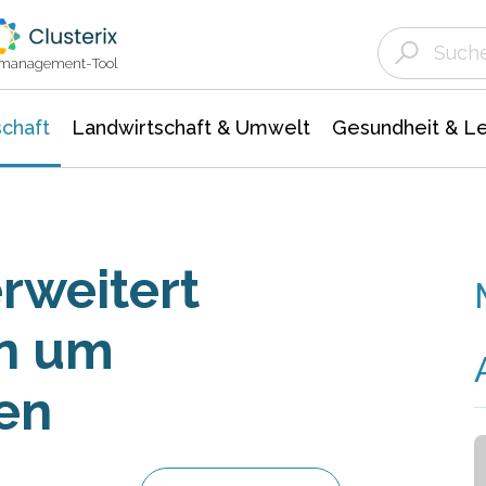
Landwirtschaft & Umwelt
Gesundheit &
Agrar- Forstwissenschaften
Unternehmensmeldungen
Biowissenschafte
Ökologie Umwelt- Naturschutz
ktmanagement-Tool
chaft
Landwirtschaft & Umwelt
Gesundheit & L
rweitert
n um
en