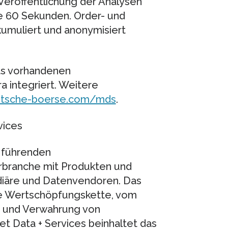
 Veröffentlichung der Analysen
lle 60 Sekunden. Order- und
umuliert und anonymisiert
its vorhandenen
a integriert. Weitere
tsche-boerse.com/mds
.
vices
t führenden
erbranche mit Produkten und
ediäre und Datenvendoren. Das
e Wertschöpfungskette, vom
ng und Verwahrung von
t Data + Services beinhaltet das