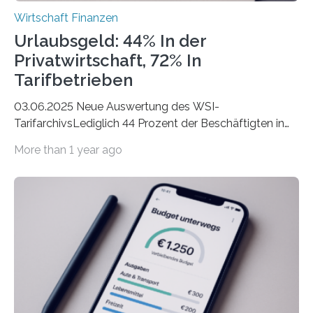
Wirtschaft Finanzen
Urlaubsgeld: 44% In der
Privatwirtschaft, 72% In
Tarifbetrieben
03.06.2025 Neue Auswertung des WSI-
TarifarchivsLediglich 44 Prozent der Beschäftigten in
der Privatwirtschaft erhalten Urlaubsgeld – in
More than 1 year ago
tarifgebundenen Betrieben ist der Anteil mit 72 Prozent
deutlich höherIn den letzten Jahren sind Reisen und
Unterkünfte fast überall deutlich teurer geworden. Für
viele Beschäftigte ist deshalb das zumeist im Juni oder
Juli ausgezahlte Urlaubsgeld ein wichtiger Faktor, um
sich den wohlverdienten Jahresurlaub leisten zu
können. Allerdings erhält mit 44 Prozent noch nicht
einmal die Hälfte aller Beschäftigten in der
Privatwirtschaft Urlaubsgeld. Zu diesem…