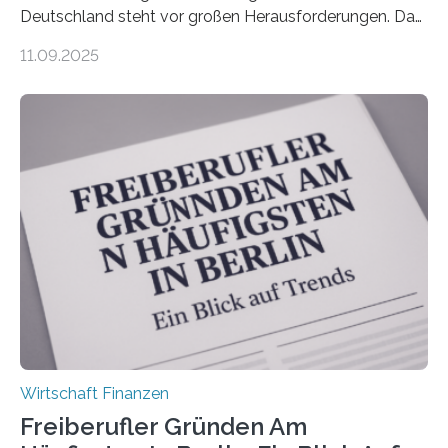
Deutschland steht vor großen Herausforderungen. Das
zeigt die aktuelle BVK-Strukturanalyse 2025, die Prof.
11.09.2025
Dr. Matthias Beenken und Prof. Dr. Lukas Linnenbrink
von der Fachhochschule Dortmund im Auftrag des
Bundesverbands Deutscher Versicherungskaufleute e.V.
durchgeführt haben. Die Studie basiert auf den
Antworten von 1.440 selbstständigen
Versicherungsvertreter*innen und -makler*innen. Ein
Ergebnis: Deutlich mehr als die Hälfte der Befragten ist
über 50 Jahre alt und wird in den nächsten Jahren eine
Nachfolgeregelung benötigen. Aber nur ein Drittel hat
bereits Regelungen…
Wirtschaft Finanzen
Freiberufler Gründen Am