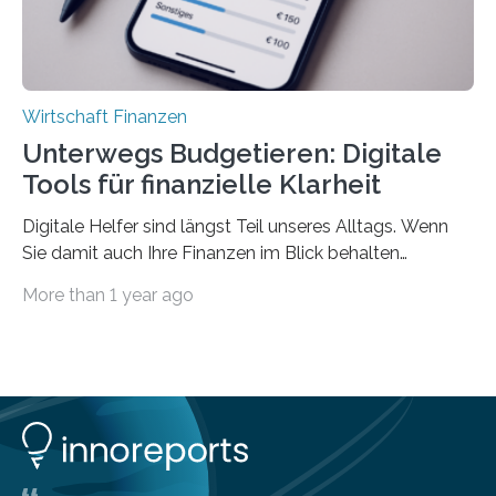
Wirtschaft Finanzen
Unterwegs Budgetieren: Digitale
Tools für finanzielle Klarheit
Digitale Helfer sind längst Teil unseres Alltags. Wenn
Sie damit auch Ihre Finanzen im Blick behalten
möchten, gibt es eine Vielzahl an smarten Lösungen,
More than 1 year ago
die genau das ermöglichen: Sie helfen Ihnen, Ausgaben
zu kontrollieren, Sparziele zu erreichen oder besser zu
planen. Der folgende Überblick richtet sich daher
insbesondere an jene, die sich für digitale Finanz-
Lösungen interessieren. 1. Multibanking-Tools: Alle
Konten auf einen Blick Viele Banken bieten bereits in
ihrem Online-Banking eine Multibanking-Funktion an,
mit der sich Konten bei anderen Banken…