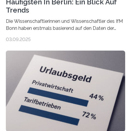
Häufigsten In Berlin: Ein Blick Auf
Trends
Die Wissenschaftlerinnen und Wissenschaftler des IfM
Bonn haben erstmals basierend auf den Daten der
Finanzamtsbezirke ein Ranking der Städte und
03.09.2025
Landkreise mit den meisten Gründungen von
Freiberuflerinnen und Freiberufler erstellt. Spitzenreiter
ist demnach Berlin. Betrachtet man nur die Gründungen
der Freiberuflerinnen, so liegt Leipzig an der Spitze. In
Berlin starteten in 2024 die meisten Personen in eine
eigene freiberufliche Existenz, dahinter folgten die
Städte Hamburg, München und Köln. Betrachtet man
hingegen die Existenzgründungsintensität – die Anzahl
der freiberuflichen Gründungen je…