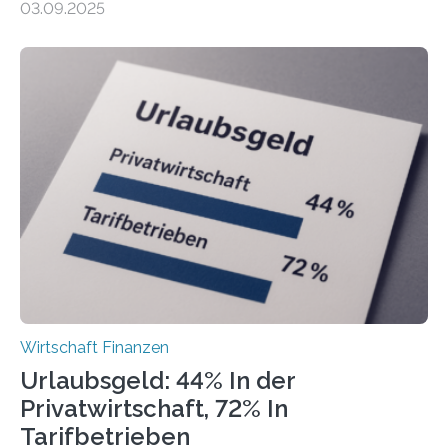
03.09.2025
Landkreise mit den meisten Gründungen von
Freiberuflerinnen und Freiberufler erstellt. Spitzenreiter
ist demnach Berlin. Betrachtet man nur die Gründungen
der Freiberuflerinnen, so liegt Leipzig an der Spitze. In
Berlin starteten in 2024 die meisten Personen in eine
eigene freiberufliche Existenz, dahinter folgten die
Städte Hamburg, München und Köln. Betrachtet man
hingegen die Existenzgründungsintensität – die Anzahl
der freiberuflichen Gründungen je…
Wirtschaft Finanzen
Urlaubsgeld: 44% In der
Privatwirtschaft, 72% In
Tarifbetrieben