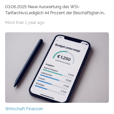
03.06.2025 Neue Auswertung des WSI-
TarifarchivsLediglich 44 Prozent der Beschäftigten in
der Privatwirtschaft erhalten Urlaubsgeld – in
More than 1 year ago
tarifgebundenen Betrieben ist der Anteil mit 72 Prozent
deutlich höherIn den letzten Jahren sind Reisen und
Unterkünfte fast überall deutlich teurer geworden. Für
viele Beschäftigte ist deshalb das zumeist im Juni oder
Juli ausgezahlte Urlaubsgeld ein wichtiger Faktor, um
sich den wohlverdienten Jahresurlaub leisten zu
können. Allerdings erhält mit 44 Prozent noch nicht
einmal die Hälfte aller Beschäftigten in der
Privatwirtschaft Urlaubsgeld. Zu diesem…
Wirtschaft Finanzen