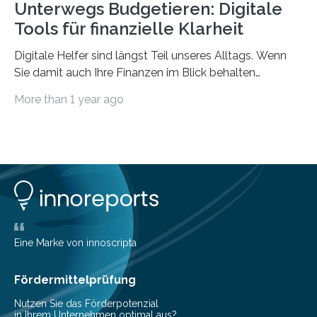
Unterwegs Budgetieren: Digitale
Tools für finanzielle Klarheit
Digitale Helfer sind längst Teil unseres Alltags. Wenn
Sie damit auch Ihre Finanzen im Blick behalten
möchten, gibt es eine Vielzahl an smarten Lösungen,
More than 1 year ago
die genau das ermöglichen: Sie helfen Ihnen, Ausgaben
zu kontrollieren, Sparziele zu erreichen oder besser zu
planen. Der folgende Überblick richtet sich daher
insbesondere an jene, die sich für digitale Finanz-
Lösungen interessieren. 1. Multibanking-Tools: Alle
Konten auf einen Blick Viele Banken bieten bereits in
ihrem Online-Banking eine Multibanking-Funktion an,
mit der sich Konten bei anderen Banken…
Eine Marke von innoscripta
Fördermittelprüfung
Nutzen Sie das Förderpotenzial
in Ihrem Unternehmen optimal aus?