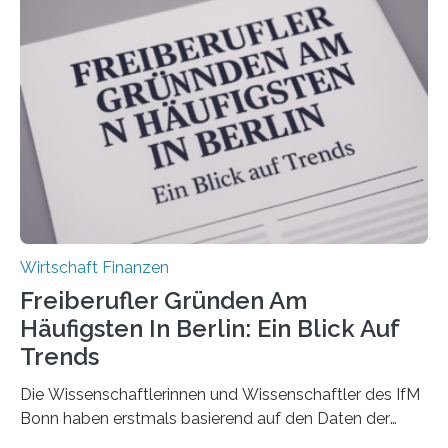
durchgeführt haben. Die Studie basiert auf den
Antworten von 1.440 selbstständigen
Versicherungsvertreter*innen und -makler*innen. Ein
Ergebnis: Deutlich mehr als die Hälfte der Befragten ist
über 50 Jahre alt und wird in den nächsten Jahren eine
Nachfolgeregelung benötigen. Aber nur ein Drittel hat
bereits Regelungen…
Wirtschaft Finanzen
Freiberufler Gründen Am
Häufigsten In Berlin: Ein Blick Auf
Trends
Die Wissenschaftlerinnen und Wissenschaftler des IfM
Bonn haben erstmals basierend auf den Daten der
Finanzamtsbezirke ein Ranking der Städte und