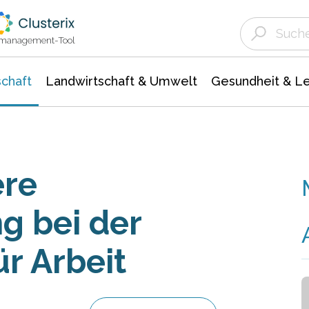
Landwirtschaft & Umwelt
Gesundheit &
Agrar- Forstwissenschaften
Unternehmensmeldungen
Biowissenschafte
Ökologie Umwelt- Naturschutz
ktmanagement-Tool
chaft
Landwirtschaft & Umwelt
Gesundheit & L
ere
g bei der
r Arbeit