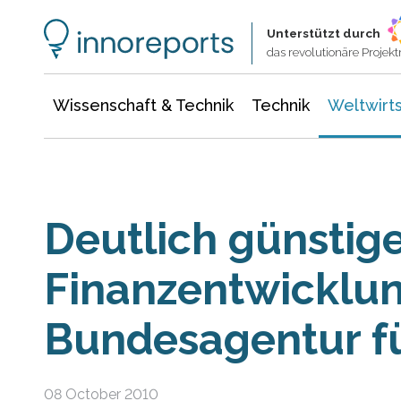
Wissenschaft & Technik
Informationstechnologie
Energie & Elektrotechnik
Unterstützt durch
das revolutionäre Proje
Wissenschaft & Technik
Technik
Weltwirts
Deutlich günstig
Finanzentwicklun
Bundesagentur fü
08 October 2010