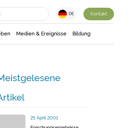
 Leben
Medien & Ereignisse
Interdisziplinäre Forschung
Veranstaltungsnachrichten
n Chemie
Gesellschaftswissenschaften
Kontakt
DE
eben
Medien & Ereignisse
Bildung
Meistgelesene
Artikel
25 April 2001
Forschungsergebnisse