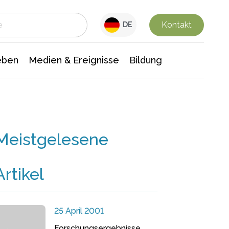
 Leben
Medien & Ereignisse
Interdisziplinäre Forschung
Veranstaltungsnachrichten
n Chemie
Gesellschaftswissenschaften
Kontakt
DE
eben
Medien & Ereignisse
Bildung
Meistgelesene
Artikel
25 April 2001
Forschungsergebnisse