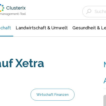
Landwirtschaft & Umwelt
Gesundheit &
Agrar- Forstwissenschaften
Unternehmensmeldungen
Biowissenschafte
Ökologie Umwelt- Naturschutz
ktmanagement-Tool
chaft
Landwirtschaft & Umwelt
Gesundheit & L
uf Xetra
Wirtschaft Finanzen