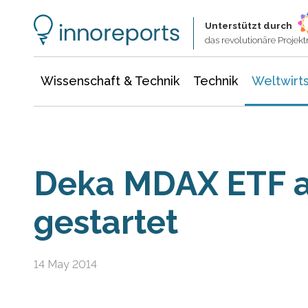
Wissenschaft & Technik
Informationstechnologie
Energie & Elektrotechnik
Unterstützt durch
das revolutionäre Proje
Wissenschaft & Technik
Technik
Weltwirts
Deka MDAX ETF a
gestartet
14 May 2014