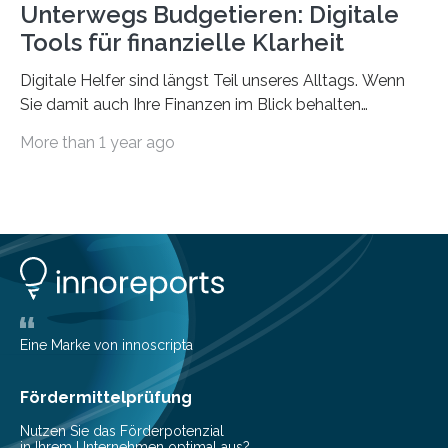
Unterwegs Budgetieren: Digitale
Tools für finanzielle Klarheit
Digitale Helfer sind längst Teil unseres Alltags. Wenn
Sie damit auch Ihre Finanzen im Blick behalten
möchten, gibt es eine Vielzahl an smarten Lösungen,
More than 1 year ago
die genau das ermöglichen: Sie helfen Ihnen, Ausgaben
zu kontrollieren, Sparziele zu erreichen oder besser zu
planen. Der folgende Überblick richtet sich daher
insbesondere an jene, die sich für digitale Finanz-
Lösungen interessieren. 1. Multibanking-Tools: Alle
Konten auf einen Blick Viele Banken bieten bereits in
ihrem Online-Banking eine Multibanking-Funktion an,
mit der sich Konten bei anderen Banken…
Eine Marke von innoscripta
Fördermittelprüfung
Nutzen Sie das Förderpotenzial
in Ihrem Unternehmen optimal aus?