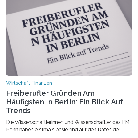
durchgeführt haben. Die Studie basiert auf den
Antworten von 1.440 selbstständigen
Versicherungsvertreter*innen und -makler*innen. Ein
Ergebnis: Deutlich mehr als die Hälfte der Befragten ist
über 50 Jahre alt und wird in den nächsten Jahren eine
Nachfolgeregelung benötigen. Aber nur ein Drittel hat
bereits Regelungen…
Wirtschaft Finanzen
Freiberufler Gründen Am
Häufigsten In Berlin: Ein Blick Auf
Trends
Die Wissenschaftlerinnen und Wissenschaftler des IfM
Bonn haben erstmals basierend auf den Daten der
Finanzamtsbezirke ein Ranking der Städte und