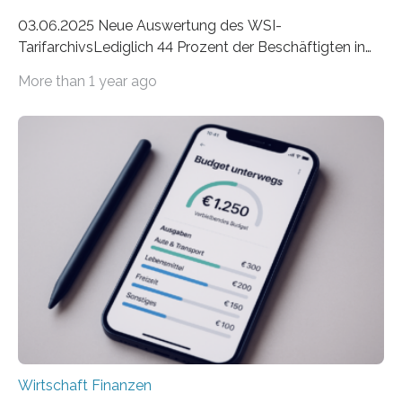
03.06.2025 Neue Auswertung des WSI-
TarifarchivsLediglich 44 Prozent der Beschäftigten in
der Privatwirtschaft erhalten Urlaubsgeld – in
More than 1 year ago
tarifgebundenen Betrieben ist der Anteil mit 72 Prozent
deutlich höherIn den letzten Jahren sind Reisen und
Unterkünfte fast überall deutlich teurer geworden. Für
viele Beschäftigte ist deshalb das zumeist im Juni oder
Juli ausgezahlte Urlaubsgeld ein wichtiger Faktor, um
sich den wohlverdienten Jahresurlaub leisten zu
können. Allerdings erhält mit 44 Prozent noch nicht
einmal die Hälfte aller Beschäftigten in der
Privatwirtschaft Urlaubsgeld. Zu diesem…
Wirtschaft Finanzen