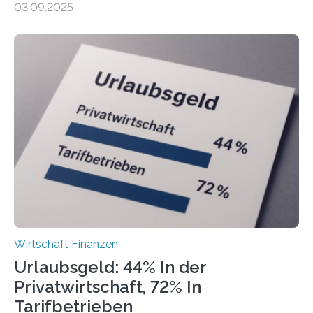
03.09.2025
Landkreise mit den meisten Gründungen von
Freiberuflerinnen und Freiberufler erstellt. Spitzenreiter
ist demnach Berlin. Betrachtet man nur die Gründungen
der Freiberuflerinnen, so liegt Leipzig an der Spitze. In
Berlin starteten in 2024 die meisten Personen in eine
eigene freiberufliche Existenz, dahinter folgten die
Städte Hamburg, München und Köln. Betrachtet man
hingegen die Existenzgründungsintensität – die Anzahl
der freiberuflichen Gründungen je…
Wirtschaft Finanzen
Urlaubsgeld: 44% In der
Privatwirtschaft, 72% In
Tarifbetrieben