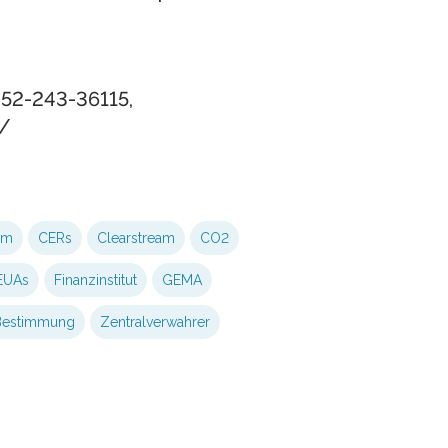
52-243-36115,
/
em
CERs
Clearstream
CO2
EUAs
Finanzinstitut
GEMA
 Bestimmung
Zentralverwahrer