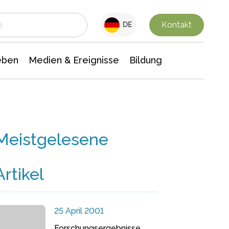
 Leben
Medien & Ereignisse
Interdisziplinäre Forschung
Veranstaltungsnachrichten
n Chemie
Gesellschaftswissenschaften
Kontakt
DE
eben
Medien & Ereignisse
Bildung
Meistgelesene
Artikel
25 April 2001
Forschungsergebnisse