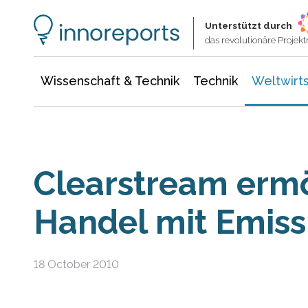
Wissenschaft & Technik
Informationstechnologie
Energie & Elektrotechnik
Unterstützt durch
das revolutionäre Proje
Wissenschaft & Technik
Technik
Weltwirts
Clearstream ermö
Handel mit Emiss
18 October 2010