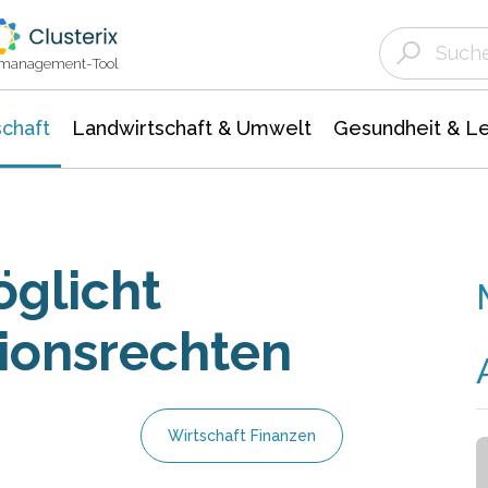
Landwirtschaft & Umwelt
Gesundheit &
Agrar- Forstwissenschaften
Unternehmensmeldungen
Biowissenschafte
Ökologie Umwelt- Naturschutz
ktmanagement-Tool
chaft
Landwirtschaft & Umwelt
Gesundheit & L
glicht
ionsrechten
Wirtschaft Finanzen