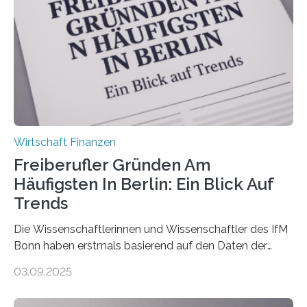
Ergebnis: Deutlich mehr als die Hälfte der Befragten ist
über 50 Jahre alt und wird in den nächsten Jahren eine
Nachfolgeregelung benötigen. Aber nur ein Drittel hat
bereits Regelungen…
Wirtschaft Finanzen
Freiberufler Gründen Am
Häufigsten In Berlin: Ein Blick Auf
Trends
Die Wissenschaftlerinnen und Wissenschaftler des IfM
Bonn haben erstmals basierend auf den Daten der
Finanzamtsbezirke ein Ranking der Städte und
03.09.2025
Landkreise mit den meisten Gründungen von
Freiberuflerinnen und Freiberufler erstellt. Spitzenreiter