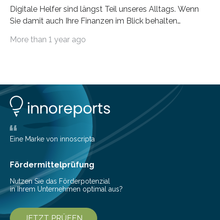
Digitale Helfer sind längst Teil unseres Alltags. Wenn
Sie damit auch Ihre Finanzen im Blick behalten
möchten, gibt es eine Vielzahl an smarten Lösungen,
More than 1 year ago
die genau das ermöglichen: Sie helfen Ihnen, Ausgaben
zu kontrollieren, Sparziele zu erreichen oder besser zu
planen. Der folgende Überblick richtet sich daher
insbesondere an jene, die sich für digitale Finanz-
Lösungen interessieren. 1. Multibanking-Tools: Alle
Konten auf einen Blick Viele Banken bieten bereits in
ihrem Online-Banking eine Multibanking-Funktion an,
mit der sich Konten bei anderen Banken…
Eine Marke von innoscripta
Fördermittelprüfung
Nutzen Sie das Förderpotenzial
in Ihrem Unternehmen optimal aus?
JETZT PRÜFEN