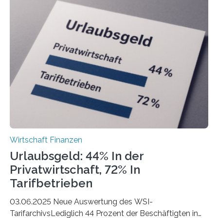
ist demnach Berlin. Betrachtet man nur die Gründungen
der Freiberuflerinnen, so liegt Leipzig an der Spitze. In
Berlin starteten in 2024 die meisten Personen in eine
eigene freiberufliche Existenz, dahinter folgten die
Städte Hamburg, München und Köln. Betrachtet man
hingegen die Existenzgründungsintensität – die Anzahl
der freiberuflichen Gründungen je…
Wirtschaft Finanzen
Urlaubsgeld: 44% In der
Privatwirtschaft, 72% In
Tarifbetrieben
03.06.2025 Neue Auswertung des WSI-
TarifarchivsLediglich 44 Prozent der Beschäftigten in