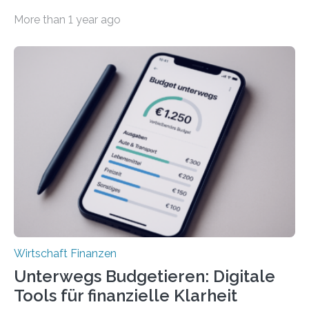
der Privatwirtschaft erhalten Urlaubsgeld – in
More than 1 year ago
tarifgebundenen Betrieben ist der Anteil mit 72 Prozent
deutlich höherIn den letzten Jahren sind Reisen und
Unterkünfte fast überall deutlich teurer geworden. Für
viele Beschäftigte ist deshalb das zumeist im Juni oder
Juli ausgezahlte Urlaubsgeld ein wichtiger Faktor, um
sich den wohlverdienten Jahresurlaub leisten zu
können. Allerdings erhält mit 44 Prozent noch nicht
einmal die Hälfte aller Beschäftigten in der
Privatwirtschaft Urlaubsgeld. Zu diesem…
Wirtschaft Finanzen
Unterwegs Budgetieren: Digitale
Tools für finanzielle Klarheit