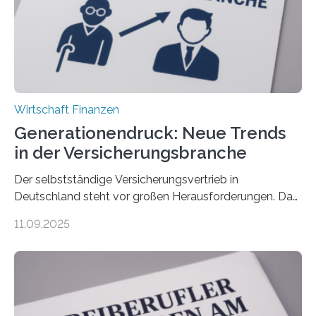
Wirtschaft Finanzen
Generationendruck: Neue Trends
in der Versicherungsbranche
Der selbstständige Versicherungsvertrieb in
Deutschland steht vor großen Herausforderungen. Das
zeigt die aktuelle BVK-Strukturanalyse 2025, die Prof.
11.09.2025
Dr. Matthias Beenken und Prof. Dr. Lukas Linnenbrink
von der Fachhochschule Dortmund im Auftrag des
Bundesverbands Deutscher Versicherungskaufleute e.V.
durchgeführt haben. Die Studie basiert auf den
Antworten von 1.440 selbstständigen
Versicherungsvertreter*innen und -makler*innen. Ein