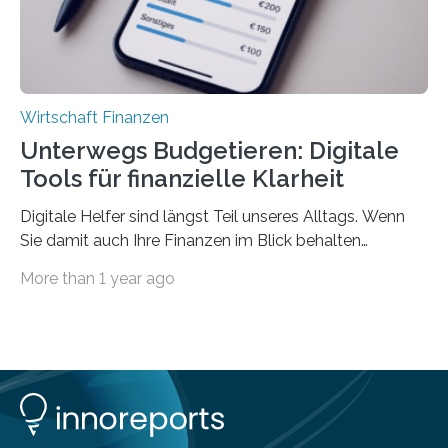
Wirtschaft Finanzen
Unterwegs Budgetieren: Digitale
Tools für finanzielle Klarheit
Digitale Helfer sind längst Teil unseres Alltags. Wenn
Sie damit auch Ihre Finanzen im Blick behalten
möchten, gibt es eine Vielzahl an smarten Lösungen,
More than 1 year ago
die genau das ermöglichen: Sie helfen Ihnen, Ausgaben
zu kontrollieren, Sparziele zu erreichen oder besser zu
planen. Der folgende Überblick richtet sich daher
insbesondere an jene, die sich für digitale Finanz-
Lösungen interessieren. 1. Multibanking-Tools: Alle
Konten auf einen Blick Viele Banken bieten bereits in
ihrem Online-Banking eine Multibanking-Funktion an,