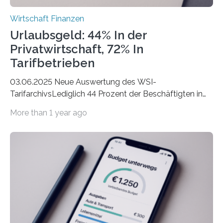
Wirtschaft Finanzen
Urlaubsgeld: 44% In der
Privatwirtschaft, 72% In
Tarifbetrieben
03.06.2025 Neue Auswertung des WSI-
TarifarchivsLediglich 44 Prozent der Beschäftigten in
der Privatwirtschaft erhalten Urlaubsgeld – in
More than 1 year ago
tarifgebundenen Betrieben ist der Anteil mit 72 Prozent
deutlich höherIn den letzten Jahren sind Reisen und
Unterkünfte fast überall deutlich teurer geworden. Für
viele Beschäftigte ist deshalb das zumeist im Juni oder
Juli ausgezahlte Urlaubsgeld ein wichtiger Faktor, um
sich den wohlverdienten Jahresurlaub leisten zu
können. Allerdings erhält mit 44 Prozent noch nicht
einmal die Hälfte aller Beschäftigten in der
Privatwirtschaft Urlaubsgeld. Zu diesem…