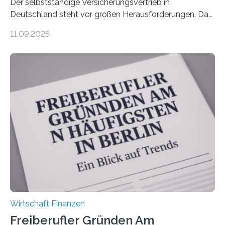
Der selbstständige Versicherungsvertrieb in
Deutschland steht vor großen Herausforderungen. Das
zeigt die aktuelle BVK-Strukturanalyse 2025, die Prof.
11.09.2025
Dr. Matthias Beenken und Prof. Dr. Lukas Linnenbrink
von der Fachhochschule Dortmund im Auftrag des
Bundesverbands Deutscher Versicherungskaufleute e.V.
durchgeführt haben. Die Studie basiert auf den
Antworten von 1.440 selbstständigen
Versicherungsvertreter*innen und -makler*innen. Ein
Ergebnis: Deutlich mehr als die Hälfte der Befragten ist
über 50 Jahre alt und wird in den nächsten Jahren eine
Nachfolgeregelung benötigen. Aber nur ein Drittel hat
bereits Regelungen…
Wirtschaft Finanzen
Freiberufler Gründen Am