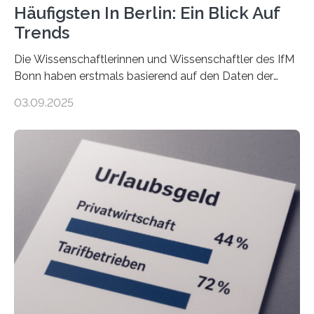
Häufigsten In Berlin: Ein Blick Auf
Trends
Die Wissenschaftlerinnen und Wissenschaftler des IfM
Bonn haben erstmals basierend auf den Daten der
Finanzamtsbezirke ein Ranking der Städte und
03.09.2025
Landkreise mit den meisten Gründungen von
Freiberuflerinnen und Freiberufler erstellt. Spitzenreiter
ist demnach Berlin. Betrachtet man nur die Gründungen
der Freiberuflerinnen, so liegt Leipzig an der Spitze. In
Berlin starteten in 2024 die meisten Personen in eine
eigene freiberufliche Existenz, dahinter folgten die
Städte Hamburg, München und Köln. Betrachtet man
hingegen die Existenzgründungsintensität – die Anzahl
der freiberuflichen Gründungen je…