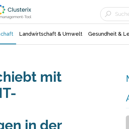
Landwirtschaft & Umwelt
Gesundheit &
Agrar- Forstwissenschaften
Unternehmensmeldungen
Biowissenschafte
Ökologie Umwelt- Naturschutz
ktmanagement-Tool
chaft
Landwirtschaft & Umwelt
Gesundheit & L
hiebt mit
IT-
en in der