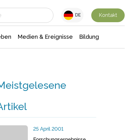
 Leben
Medien & Ereignisse
Interdisziplinäre Forschung
Veranstaltungsnachrichten
n Chemie
Gesellschaftswissenschaften
Kontakt
DE
eben
Medien & Ereignisse
Bildung
Meistgelesene
Artikel
25 April 2001
Forschungsergebnisse