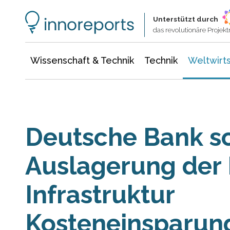
Wissenschaft & Technik
Informationstechnologie
Energie & Elektrotechnik
Unterstützt durch
das revolutionäre Proje
Wissenschaft & Technik
Technik
Weltwirts
Deutsche Bank sc
Auslagerung der 
Infrastruktur
Kosteneinsparung