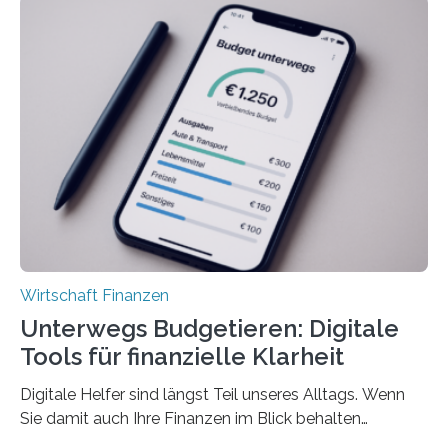
Unterkünfte fast überall deutlich teurer geworden. Für
viele Beschäftigte ist deshalb das zumeist im Juni oder
Juli ausgezahlte Urlaubsgeld ein wichtiger Faktor, um
sich den wohlverdienten Jahresurlaub leisten zu
können. Allerdings erhält mit 44 Prozent noch nicht
einmal die Hälfte aller Beschäftigten in der
Privatwirtschaft Urlaubsgeld. Zu diesem…
Wirtschaft Finanzen
Unterwegs Budgetieren: Digitale
Tools für finanzielle Klarheit
Digitale Helfer sind längst Teil unseres Alltags. Wenn
Sie damit auch Ihre Finanzen im Blick behalten
möchten, gibt es eine Vielzahl an smarten Lösungen,