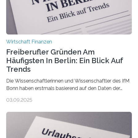
bereits Regelungen…
Wirtschaft Finanzen
Freiberufler Gründen Am
Häufigsten In Berlin: Ein Blick Auf
Trends
Die Wissenschaftlerinnen und Wissenschaftler des IfM
Bonn haben erstmals basierend auf den Daten der
Finanzamtsbezirke ein Ranking der Städte und
03.09.2025
Landkreise mit den meisten Gründungen von
Freiberuflerinnen und Freiberufler erstellt. Spitzenreiter
ist demnach Berlin. Betrachtet man nur die Gründungen
der Freiberuflerinnen, so liegt Leipzig an der Spitze. In
Berlin starteten in 2024 die meisten Personen in eine