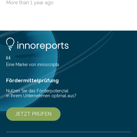
More than 1 year ago
die genau das ermöglichen: Sie helfen Ihnen, Ausgaben
zu kontrollieren, Sparziele zu erreichen oder besser zu
planen. Der folgende Überblick richtet sich daher
insbesondere an jene, die sich für digitale Finanz-
Lösungen interessieren. 1. Multibanking-Tools: Alle
Konten auf einen Blick Viele Banken bieten bereits in
ihrem Online-Banking eine Multibanking-Funktion an,
mit der sich Konten bei anderen Banken…
Eine Marke von innoscripta
Fördermittelprüfung
Nutzen Sie das Förderpotenzial
in Ihrem Unternehmen optimal aus?
JETZT PRÜFEN