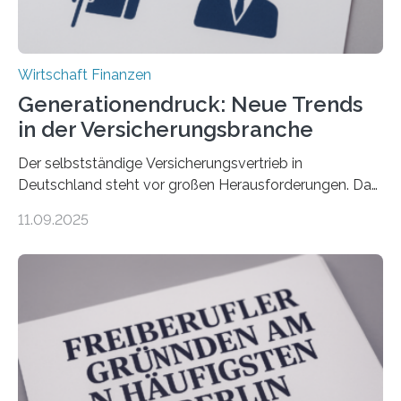
Wirtschaft Finanzen
Generationendruck: Neue Trends
in der Versicherungsbranche
Der selbstständige Versicherungsvertrieb in
Deutschland steht vor großen Herausforderungen. Das
zeigt die aktuelle BVK-Strukturanalyse 2025, die Prof.
11.09.2025
Dr. Matthias Beenken und Prof. Dr. Lukas Linnenbrink
von der Fachhochschule Dortmund im Auftrag des
Bundesverbands Deutscher Versicherungskaufleute e.V.
durchgeführt haben. Die Studie basiert auf den
Antworten von 1.440 selbstständigen
Versicherungsvertreter*innen und -makler*innen. Ein
Ergebnis: Deutlich mehr als die Hälfte der Befragten ist
über 50 Jahre alt und wird in den nächsten Jahren eine
Nachfolgeregelung benötigen. Aber nur ein Drittel hat