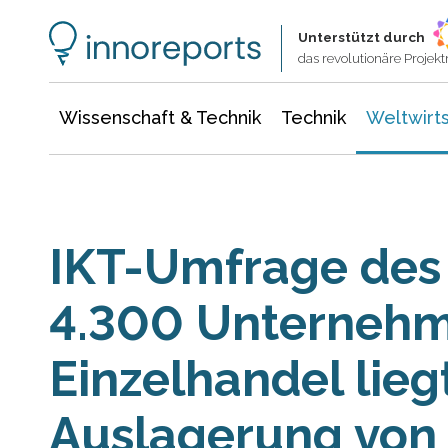
Wissenschaft & Technik
Informationstechnologie
Energie & Elektrotechnik
Unterstützt durch
das revolutionäre Proje
Wissenschaft & Technik
Technik
Weltwirts
IKT-Umfrage des
4.300 Unterneh
Einzelhandel lieg
Auslagerung von