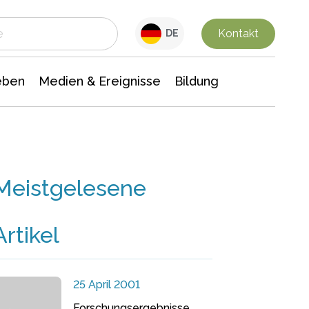
 Leben
Medien & Ereignisse
Interdisziplinäre Forschung
Veranstaltungsnachrichten
n Chemie
Gesellschaftswissenschaften
Kontakt
DE
eben
Medien & Ereignisse
Bildung
Meistgelesene
Artikel
25 April 2001
Forschungsergebnisse