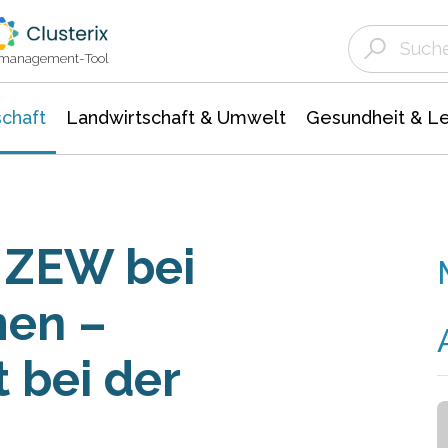
Landwirtschaft & Umwelt
Gesundheit &
Agrar- Forstwissenschaften
Unternehmensmeldungen
Biowissenschafte
Ökologie Umwelt- Naturschutz
ktmanagement-Tool
chaft
Landwirtschaft & Umwelt
Gesundheit & L
 ZEW bei
men –
t bei der