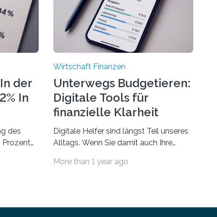
Wirtschaft Finanzen
In der
Unterwegs Budgetieren:
72% In
Digitale Tools für
finanzielle Klarheit
ng des
Digitale Helfer sind längst Teil unseres
4 Prozent
Alltags. Wenn Sie damit auch Ihre
Finanzen im Blick behalten möchten,
More than 1 year ago
laubsgeld –
gibt es eine Vielzahl an smarten
 ist der
Lösungen, die genau das ermöglichen:
ch höherIn
Sie helfen Ihnen, Ausgaben zu
sen und
kontrollieren, Sparziele zu erreichen
lich teurer
oder besser zu planen. Der folgende