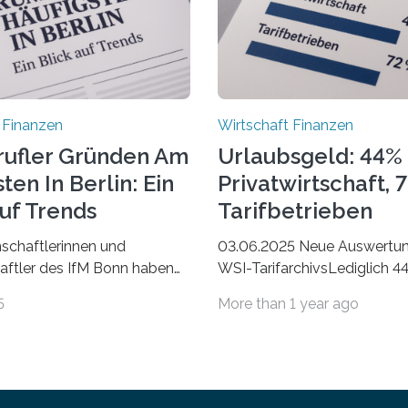
 Finanzen
Wirtschaft Finanzen
rufler Gründen Am
Urlaubsgeld: 44% 
ten In Berlin: Ein
Privatwirtschaft, 
Auf Trends
Tarifbetrieben
schaftlerinnen und
03.06.2025 Neue Auswertu
ftler des IfM Bonn haben
WSI-TarifarchivsLediglich 4
asierend auf den Daten der
der Beschäftigten in der
5
More than 1 year ago
bezirke ein Ranking der
Privatwirtschaft erhalten Ur
 Landkreise mit den meisten
in tarifgebundenen Betrieben
 von Freiberuflerinnen und
Anteil mit 72 Prozent deutli
 erstellt. Spitzenreiter ist
den letzten Jahren sind Rei
rlin. Betrachtet man nur
Unterkünfte fast überall deut