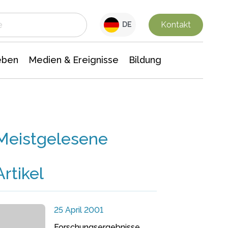
 Leben
Medien & Ereignisse
Interdisziplinäre Forschung
Veranstaltungsnachrichten
n Chemie
Gesellschaftswissenschaften
Kontakt
DE
eben
Medien & Ereignisse
Bildung
Meistgelesene
Artikel
25 April 2001
Forschungsergebnisse