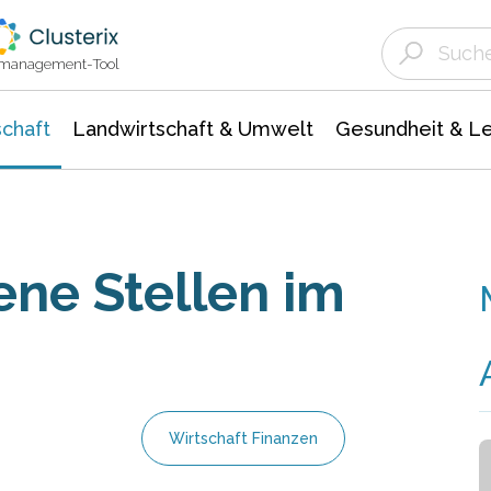
Landwirtschaft & Umwelt
Gesundheit &
Agrar- Forstwissenschaften
Unternehmensmeldungen
Biowissenschafte
Ökologie Umwelt- Naturschutz
ktmanagement-Tool
chaft
Landwirtschaft & Umwelt
Gesundheit & L
fene Stellen im
Wirtschaft Finanzen