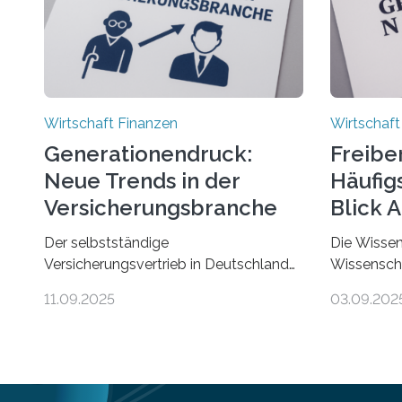
Wirtschaft Finanzen
Wirtschaft
Generationendruck:
Freibe
Neue Trends in der
Häufigs
Versicherungsbranche
Blick 
Der selbstständige
Die Wissen
Versicherungsvertrieb in Deutschland
Wissenscha
steht vor großen Herausforderungen.
erstmals b
11.09.2025
03.09.202
Das zeigt die aktuelle BVK-
Finanzamts
Strukturanalyse 2025, die Prof. Dr.
Städte und
Matthias Beenken und Prof. Dr. Lukas
Gründungen
Linnenbrink von der Fachhochschule
Freiberufler
Dortmund im Auftrag des
demnach Be