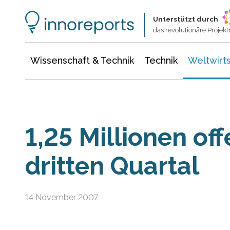
Wissenschaft & Technik
Informationstechnologie
Energie & Elektrotechnik
Unterstützt durch
das revolutionäre Proje
Wissenschaft & Technik
Technik
Weltwirts
1,25 Millionen of
dritten Quartal
14 November 2007