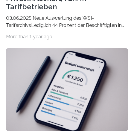
Tarifbetrieben
03.06.2025 Neue Auswertung des WSI-
TarifarchivsLediglich 44 Prozent der Beschäftigten in
der Privatwirtschaft erhalten Urlaubsgeld – in
More than 1 year ago
tarifgebundenen Betrieben ist der Anteil mit 72 Prozent
deutlich höherIn den letzten Jahren sind Reisen und
Unterkünfte fast überall deutlich teurer geworden. Für
viele Beschäftigte ist deshalb das zumeist im Juni oder
Juli ausgezahlte Urlaubsgeld ein wichtiger Faktor, um
sich den wohlverdienten Jahresurlaub leisten zu
können. Allerdings erhält mit 44 Prozent noch nicht
einmal die Hälfte aller Beschäftigten in der
Privatwirtschaft Urlaubsgeld. Zu diesem…