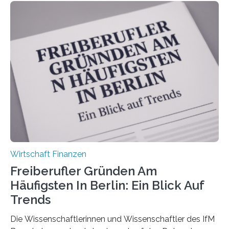
Bundesverbands Deutscher Versicherungskaufleute e.V.
durchgeführt haben. Die Studie basiert auf den
Antworten von 1.440 selbstständigen
Versicherungsvertreter*innen und -makler*innen. Ein
Ergebnis: Deutlich mehr als die Hälfte der Befragten ist
über 50 Jahre alt und wird in den nächsten Jahren eine
Nachfolgeregelung benötigen. Aber nur ein Drittel hat
bereits Regelungen…
Wirtschaft Finanzen
Freiberufler Gründen Am
Häufigsten In Berlin: Ein Blick Auf
Trends
Die Wissenschaftlerinnen und Wissenschaftler des IfM