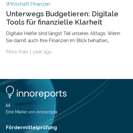
Wirtschaft Finanzen
Unterwegs Budgetieren: Digitale
Tools für finanzielle Klarheit
Digitale Helfer sind längst Teil unseres Alltags. Wenn
Sie damit auch Ihre Finanzen im Blick behalten
möchten, gibt es eine Vielzahl an smarten Lösungen,
More than 1 year ago
die genau das ermöglichen: Sie helfen Ihnen, Ausgaben
zu kontrollieren, Sparziele zu erreichen oder besser zu
planen. Der folgende Überblick richtet sich daher
insbesondere an jene, die sich für digitale Finanz-
Lösungen interessieren. 1. Multibanking-Tools: Alle
Konten auf einen Blick Viele Banken bieten bereits in
ihrem Online-Banking eine Multibanking-Funktion an,
mit der sich Konten bei anderen Banken…
Eine Marke von innoscripta
Fördermittelprüfung