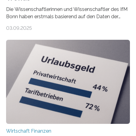
Die Wissenschaftlerinnen und Wissenschaftler des IfM
Bonn haben erstmals basierend auf den Daten der
Finanzamtsbezirke ein Ranking der Städte und
03.09.2025
Landkreise mit den meisten Gründungen von
Freiberuflerinnen und Freiberufler erstellt. Spitzenreiter
ist demnach Berlin. Betrachtet man nur die Gründungen
der Freiberuflerinnen, so liegt Leipzig an der Spitze. In
Berlin starteten in 2024 die meisten Personen in eine
eigene freiberufliche Existenz, dahinter folgten die
Städte Hamburg, München und Köln. Betrachtet man
hingegen die Existenzgründungsintensität – die Anzahl
der freiberuflichen Gründungen je…
Wirtschaft Finanzen