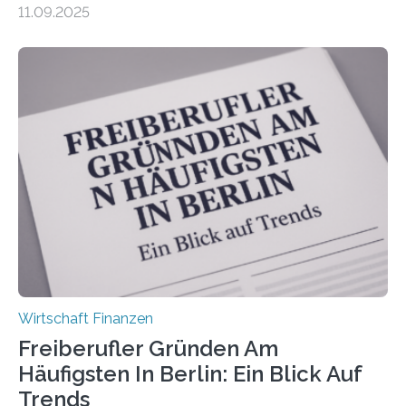
11.09.2025
Dr. Matthias Beenken und Prof. Dr. Lukas Linnenbrink
von der Fachhochschule Dortmund im Auftrag des
Bundesverbands Deutscher Versicherungskaufleute e.V.
durchgeführt haben. Die Studie basiert auf den
Antworten von 1.440 selbstständigen
Versicherungsvertreter*innen und -makler*innen. Ein
Ergebnis: Deutlich mehr als die Hälfte der Befragten ist
über 50 Jahre alt und wird in den nächsten Jahren eine
Nachfolgeregelung benötigen. Aber nur ein Drittel hat
bereits Regelungen…
Wirtschaft Finanzen
Freiberufler Gründen Am
Häufigsten In Berlin: Ein Blick Auf
Trends