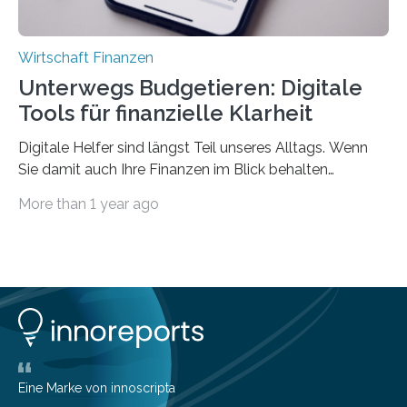
Wirtschaft Finanzen
Unterwegs Budgetieren: Digitale
Tools für finanzielle Klarheit
Digitale Helfer sind längst Teil unseres Alltags. Wenn
Sie damit auch Ihre Finanzen im Blick behalten
möchten, gibt es eine Vielzahl an smarten Lösungen,
More than 1 year ago
die genau das ermöglichen: Sie helfen Ihnen, Ausgaben
zu kontrollieren, Sparziele zu erreichen oder besser zu
planen. Der folgende Überblick richtet sich daher
insbesondere an jene, die sich für digitale Finanz-
Lösungen interessieren. 1. Multibanking-Tools: Alle
Konten auf einen Blick Viele Banken bieten bereits in
ihrem Online-Banking eine Multibanking-Funktion an,
mit der sich Konten bei anderen Banken…
Eine Marke von innoscripta