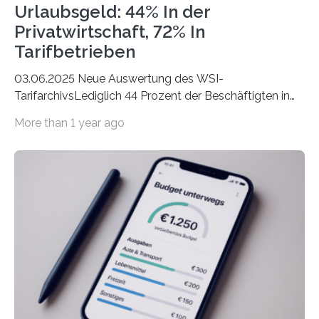
Urlaubsgeld: 44% In der
Privatwirtschaft, 72% In
Tarifbetrieben
03.06.2025 Neue Auswertung des WSI-
TarifarchivsLediglich 44 Prozent der Beschäftigten in
der Privatwirtschaft erhalten Urlaubsgeld – in
More than 1 year ago
tarifgebundenen Betrieben ist der Anteil mit 72 Prozent
deutlich höherIn den letzten Jahren sind Reisen und
Unterkünfte fast überall deutlich teurer geworden. Für
viele Beschäftigte ist deshalb das zumeist im Juni oder
Juli ausgezahlte Urlaubsgeld ein wichtiger Faktor, um
sich den wohlverdienten Jahresurlaub leisten zu
können. Allerdings erhält mit 44 Prozent noch nicht
einmal die Hälfte aller Beschäftigten in der
Privatwirtschaft Urlaubsgeld. Zu diesem…