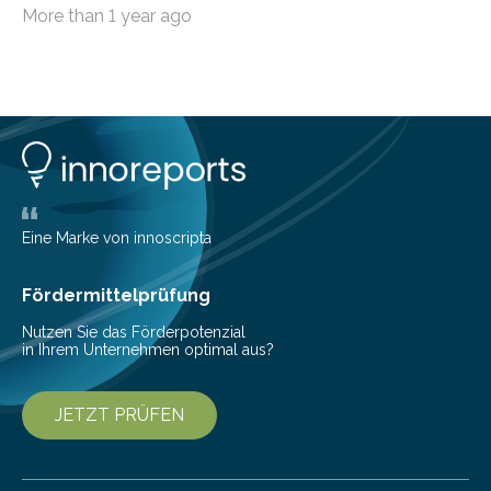
möchten, gibt es eine Vielzahl an smarten Lösungen,
More than 1 year ago
die genau das ermöglichen: Sie helfen Ihnen, Ausgaben
zu kontrollieren, Sparziele zu erreichen oder besser zu
planen. Der folgende Überblick richtet sich daher
insbesondere an jene, die sich für digitale Finanz-
Lösungen interessieren. 1. Multibanking-Tools: Alle
Konten auf einen Blick Viele Banken bieten bereits in
ihrem Online-Banking eine Multibanking-Funktion an,
mit der sich Konten bei anderen Banken…
Eine Marke von innoscripta
Fördermittelprüfung
Nutzen Sie das Förderpotenzial
in Ihrem Unternehmen optimal aus?
JETZT PRÜFEN