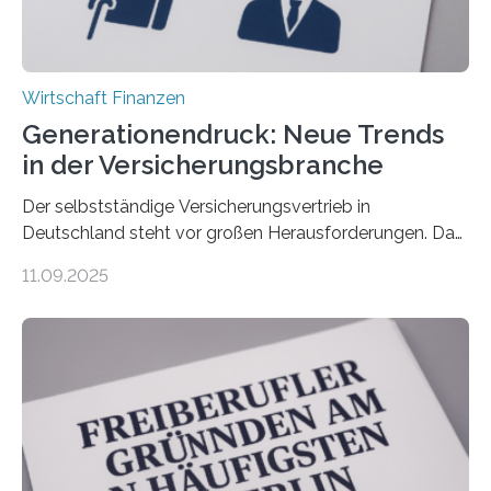
Wirtschaft Finanzen
Generationendruck: Neue Trends
in der Versicherungsbranche
Der selbstständige Versicherungsvertrieb in
Deutschland steht vor großen Herausforderungen. Das
zeigt die aktuelle BVK-Strukturanalyse 2025, die Prof.
11.09.2025
Dr. Matthias Beenken und Prof. Dr. Lukas Linnenbrink
von der Fachhochschule Dortmund im Auftrag des
Bundesverbands Deutscher Versicherungskaufleute e.V.
durchgeführt haben. Die Studie basiert auf den
Antworten von 1.440 selbstständigen
Versicherungsvertreter*innen und -makler*innen. Ein
Ergebnis: Deutlich mehr als die Hälfte der Befragten ist
über 50 Jahre alt und wird in den nächsten Jahren eine