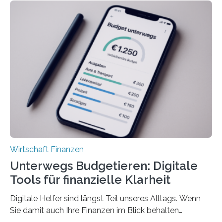
Unterkünfte fast überall deutlich teurer geworden. Für
viele Beschäftigte ist deshalb das zumeist im Juni oder
Juli ausgezahlte Urlaubsgeld ein wichtiger Faktor, um
sich den wohlverdienten Jahresurlaub leisten zu
können. Allerdings erhält mit 44 Prozent noch nicht
einmal die Hälfte aller Beschäftigten in der
Privatwirtschaft Urlaubsgeld. Zu diesem…
Wirtschaft Finanzen
Unterwegs Budgetieren: Digitale
Tools für finanzielle Klarheit
Digitale Helfer sind längst Teil unseres Alltags. Wenn
Sie damit auch Ihre Finanzen im Blick behalten