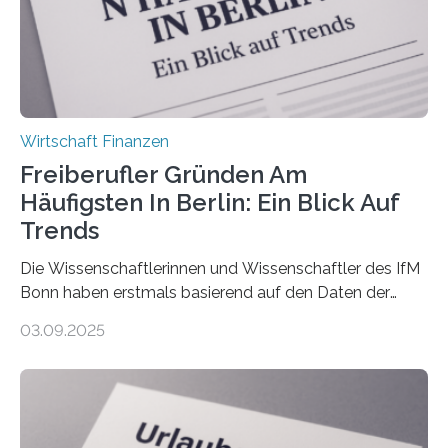
Nachfolgeregelung benötigen. Aber nur ein Drittel hat
bereits Regelungen…
Wirtschaft Finanzen
Freiberufler Gründen Am
Häufigsten In Berlin: Ein Blick Auf
Trends
Die Wissenschaftlerinnen und Wissenschaftler des IfM
Bonn haben erstmals basierend auf den Daten der
Finanzamtsbezirke ein Ranking der Städte und
03.09.2025
Landkreise mit den meisten Gründungen von
Freiberuflerinnen und Freiberufler erstellt. Spitzenreiter
ist demnach Berlin. Betrachtet man nur die Gründungen
der Freiberuflerinnen, so liegt Leipzig an der Spitze. In
Berlin starteten in 2024 die meisten Personen in eine