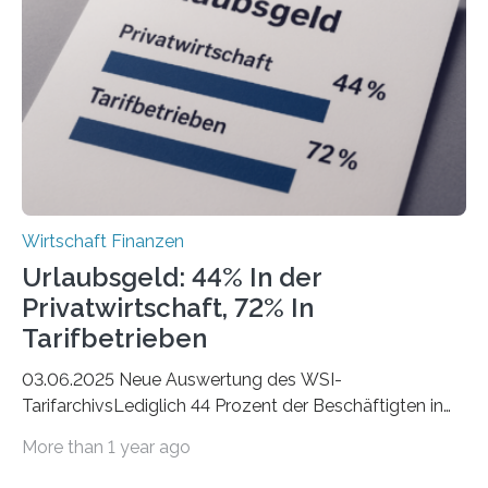
eigene freiberufliche Existenz, dahinter folgten die
Städte Hamburg, München und Köln. Betrachtet man
hingegen die Existenzgründungsintensität – die Anzahl
der freiberuflichen Gründungen je…
Wirtschaft Finanzen
Urlaubsgeld: 44% In der
Privatwirtschaft, 72% In
Tarifbetrieben
03.06.2025 Neue Auswertung des WSI-
TarifarchivsLediglich 44 Prozent der Beschäftigten in
der Privatwirtschaft erhalten Urlaubsgeld – in
More than 1 year ago
tarifgebundenen Betrieben ist der Anteil mit 72 Prozent
deutlich höherIn den letzten Jahren sind Reisen und