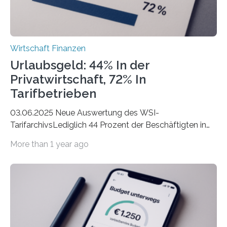
Wirtschaft Finanzen
Urlaubsgeld: 44% In der
Privatwirtschaft, 72% In
Tarifbetrieben
03.06.2025 Neue Auswertung des WSI-
TarifarchivsLediglich 44 Prozent der Beschäftigten in
der Privatwirtschaft erhalten Urlaubsgeld – in
More than 1 year ago
tarifgebundenen Betrieben ist der Anteil mit 72 Prozent
deutlich höherIn den letzten Jahren sind Reisen und
Unterkünfte fast überall deutlich teurer geworden. Für
viele Beschäftigte ist deshalb das zumeist im Juni oder
Juli ausgezahlte Urlaubsgeld ein wichtiger Faktor, um
sich den wohlverdienten Jahresurlaub leisten zu
können. Allerdings erhält mit 44 Prozent noch nicht