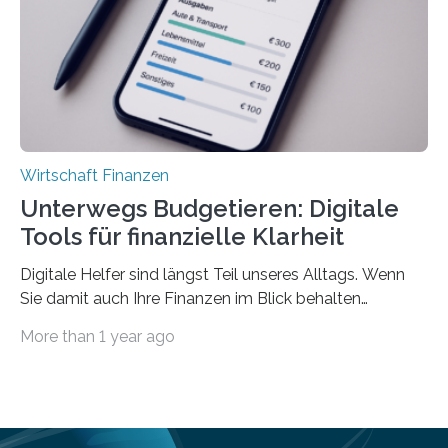
einmal die Hälfte aller Beschäftigten in der
Privatwirtschaft Urlaubsgeld. Zu diesem…
Wirtschaft Finanzen
Unterwegs Budgetieren: Digitale
Tools für finanzielle Klarheit
Digitale Helfer sind längst Teil unseres Alltags. Wenn
Sie damit auch Ihre Finanzen im Blick behalten
möchten, gibt es eine Vielzahl an smarten Lösungen,
More than 1 year ago
die genau das ermöglichen: Sie helfen Ihnen, Ausgaben
zu kontrollieren, Sparziele zu erreichen oder besser zu
planen. Der folgende Überblick richtet sich daher
insbesondere an jene, die sich für digitale Finanz-
Lösungen interessieren. 1. Multibanking-Tools: Alle