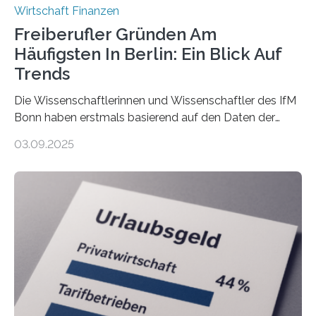
Wirtschaft Finanzen
Freiberufler Gründen Am
Häufigsten In Berlin: Ein Blick Auf
Trends
Die Wissenschaftlerinnen und Wissenschaftler des IfM
Bonn haben erstmals basierend auf den Daten der
Finanzamtsbezirke ein Ranking der Städte und
03.09.2025
Landkreise mit den meisten Gründungen von
Freiberuflerinnen und Freiberufler erstellt. Spitzenreiter
ist demnach Berlin. Betrachtet man nur die Gründungen
der Freiberuflerinnen, so liegt Leipzig an der Spitze. In
Berlin starteten in 2024 die meisten Personen in eine
eigene freiberufliche Existenz, dahinter folgten die
Städte Hamburg, München und Köln. Betrachtet man
hingegen die Existenzgründungsintensität – die Anzahl
der freiberuflichen Gründungen je…