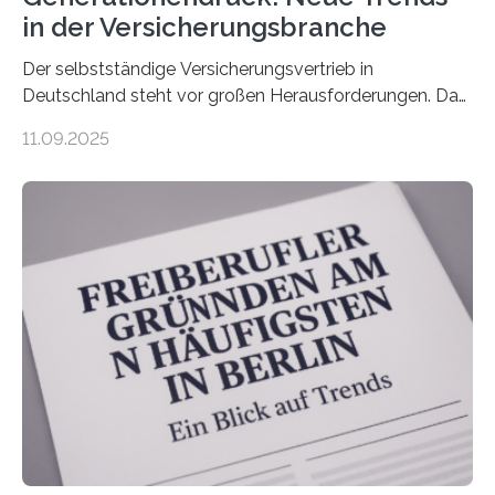
in der Versicherungsbranche
Der selbstständige Versicherungsvertrieb in
Deutschland steht vor großen Herausforderungen. Das
zeigt die aktuelle BVK-Strukturanalyse 2025, die Prof.
11.09.2025
Dr. Matthias Beenken und Prof. Dr. Lukas Linnenbrink
von der Fachhochschule Dortmund im Auftrag des
Bundesverbands Deutscher Versicherungskaufleute e.V.
durchgeführt haben. Die Studie basiert auf den
Antworten von 1.440 selbstständigen
Versicherungsvertreter*innen und -makler*innen. Ein
Ergebnis: Deutlich mehr als die Hälfte der Befragten ist
über 50 Jahre alt und wird in den nächsten Jahren eine
Nachfolgeregelung benötigen. Aber nur ein Drittel hat
bereits Regelungen…