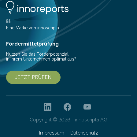
Konten auf einen Blick Viele Banken bieten bereits in
ihrem Online-Banking eine Multibanking-Funktion an,
mit der sich Konten bei anderen Banken…
Eine Marke von innoscripta
Fördermittelprüfung
Nutzen Sie das Förderpotenzial
in Ihrem Unternehmen optimal aus?
JETZT PRÜFEN
Copyright © 2026 - innoscripta AG
Impressum
Datenschutz