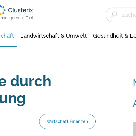
Landwirtschaft & Umwelt
Gesundheit &
Agrar- Forstwissenschaften
Unternehmensmeldungen
Biowissenschafte
Ökologie Umwelt- Naturschutz
ktmanagement-Tool
chaft
Landwirtschaft & Umwelt
Gesundheit & L
e durch
tung
Wirtschaft Finanzen