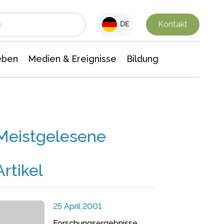
 Leben
Medien & Ereignisse
Interdisziplinäre Forschung
Veranstaltungsnachrichten
n Chemie
Gesellschaftswissenschaften
Kontakt
DE
eben
Medien & Ereignisse
Bildung
Meistgelesene
Artikel
25 April 2001
Forschungsergebnisse