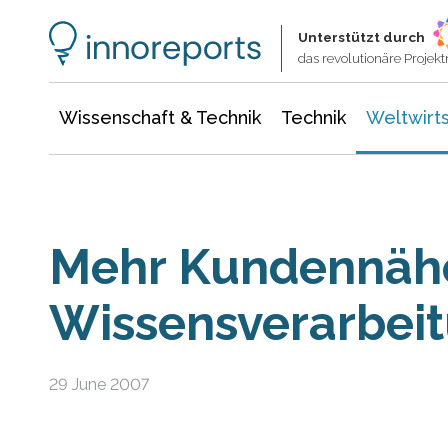
Wissenschaft & Technik
Informationstechnologie
Energie & Elektrotechnik
Unterstützt durch
das revolutionäre Proje
Wissenschaft & Technik
Technik
Weltwirts
Mehr Kundennäh
Wissensverarbei
29 June 2007