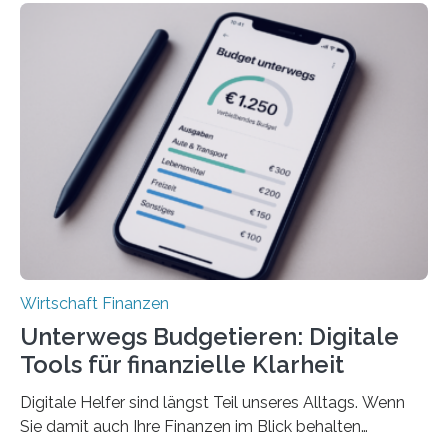
Unterkünfte fast überall deutlich teurer geworden. Für
viele Beschäftigte ist deshalb das zumeist im Juni oder
Juli ausgezahlte Urlaubsgeld ein wichtiger Faktor, um
sich den wohlverdienten Jahresurlaub leisten zu
können. Allerdings erhält mit 44 Prozent noch nicht
einmal die Hälfte aller Beschäftigten in der
Privatwirtschaft Urlaubsgeld. Zu diesem…
Wirtschaft Finanzen
Unterwegs Budgetieren: Digitale
Tools für finanzielle Klarheit
Digitale Helfer sind längst Teil unseres Alltags. Wenn
Sie damit auch Ihre Finanzen im Blick behalten