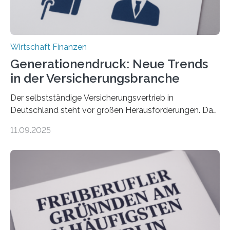
Wirtschaft Finanzen
Generationendruck: Neue Trends
in der Versicherungsbranche
Der selbstständige Versicherungsvertrieb in
Deutschland steht vor großen Herausforderungen. Das
zeigt die aktuelle BVK-Strukturanalyse 2025, die Prof.
11.09.2025
Dr. Matthias Beenken und Prof. Dr. Lukas Linnenbrink
von der Fachhochschule Dortmund im Auftrag des
Bundesverbands Deutscher Versicherungskaufleute e.V.
durchgeführt haben. Die Studie basiert auf den
Antworten von 1.440 selbstständigen
Versicherungsvertreter*innen und -makler*innen. Ein
Ergebnis: Deutlich mehr als die Hälfte der Befragten ist
über 50 Jahre alt und wird in den nächsten Jahren eine