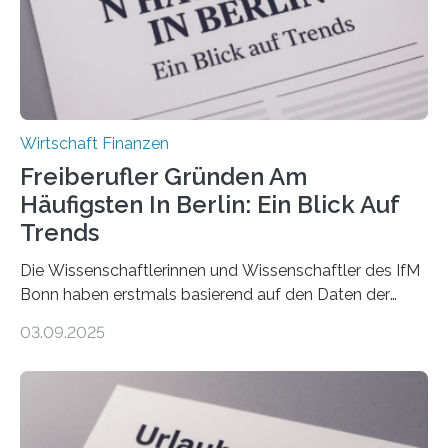
Nachfolgeregelung benötigen. Aber nur ein Drittel hat
bereits Regelungen…
Wirtschaft Finanzen
Freiberufler Gründen Am
Häufigsten In Berlin: Ein Blick Auf
Trends
Die Wissenschaftlerinnen und Wissenschaftler des IfM
Bonn haben erstmals basierend auf den Daten der
Finanzamtsbezirke ein Ranking der Städte und
03.09.2025
Landkreise mit den meisten Gründungen von
Freiberuflerinnen und Freiberufler erstellt. Spitzenreiter
ist demnach Berlin. Betrachtet man nur die Gründungen
der Freiberuflerinnen, so liegt Leipzig an der Spitze. In
Berlin starteten in 2024 die meisten Personen in eine