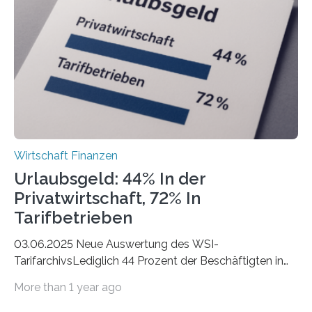
eigene freiberufliche Existenz, dahinter folgten die
Städte Hamburg, München und Köln. Betrachtet man
hingegen die Existenzgründungsintensität – die Anzahl
der freiberuflichen Gründungen je…
Wirtschaft Finanzen
Urlaubsgeld: 44% In der
Privatwirtschaft, 72% In
Tarifbetrieben
03.06.2025 Neue Auswertung des WSI-
TarifarchivsLediglich 44 Prozent der Beschäftigten in
der Privatwirtschaft erhalten Urlaubsgeld – in
More than 1 year ago
tarifgebundenen Betrieben ist der Anteil mit 72 Prozent
deutlich höherIn den letzten Jahren sind Reisen und