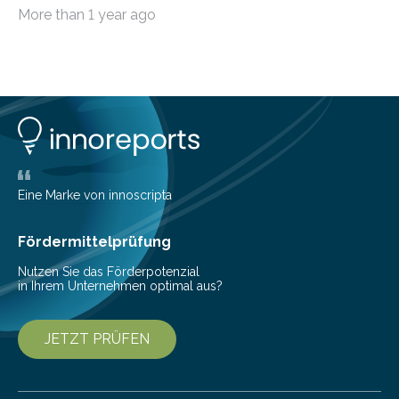
möchten, gibt es eine Vielzahl an smarten Lösungen,
More than 1 year ago
die genau das ermöglichen: Sie helfen Ihnen, Ausgaben
zu kontrollieren, Sparziele zu erreichen oder besser zu
planen. Der folgende Überblick richtet sich daher
insbesondere an jene, die sich für digitale Finanz-
Lösungen interessieren. 1. Multibanking-Tools: Alle
Konten auf einen Blick Viele Banken bieten bereits in
ihrem Online-Banking eine Multibanking-Funktion an,
mit der sich Konten bei anderen Banken…
Eine Marke von innoscripta
Fördermittelprüfung
Nutzen Sie das Förderpotenzial
in Ihrem Unternehmen optimal aus?
JETZT PRÜFEN