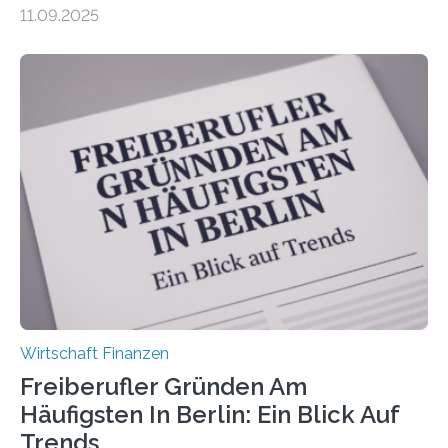
zeigt die aktuelle BVK-Strukturanalyse 2025, die Prof.
11.09.2025
Dr. Matthias Beenken und Prof. Dr. Lukas Linnenbrink
von der Fachhochschule Dortmund im Auftrag des
Bundesverbands Deutscher Versicherungskaufleute e.V.
durchgeführt haben. Die Studie basiert auf den
Antworten von 1.440 selbstständigen
Versicherungsvertreter*innen und -makler*innen. Ein
Ergebnis: Deutlich mehr als die Hälfte der Befragten ist
über 50 Jahre alt und wird in den nächsten Jahren eine
Nachfolgeregelung benötigen. Aber nur ein Drittel hat
bereits Regelungen…
Wirtschaft Finanzen
Freiberufler Gründen Am
Häufigsten In Berlin: Ein Blick Auf
Trends