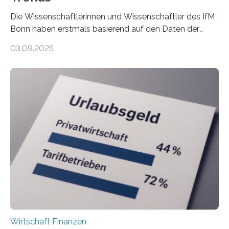
Die Wissenschaftlerinnen und Wissenschaftler des IfM
Bonn haben erstmals basierend auf den Daten der
Finanzamtsbezirke ein Ranking der Städte und
03.09.2025
Landkreise mit den meisten Gründungen von
Freiberuflerinnen und Freiberufler erstellt. Spitzenreiter
ist demnach Berlin. Betrachtet man nur die Gründungen
der Freiberuflerinnen, so liegt Leipzig an der Spitze. In
Berlin starteten in 2024 die meisten Personen in eine
eigene freiberufliche Existenz, dahinter folgten die
Städte Hamburg, München und Köln. Betrachtet man
hingegen die Existenzgründungsintensität – die Anzahl
der freiberuflichen Gründungen je…
Wirtschaft Finanzen