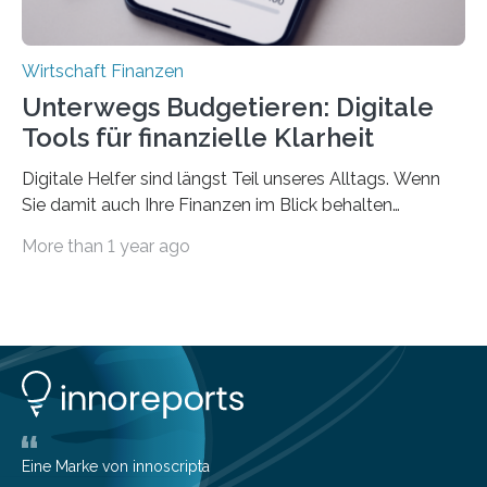
Wirtschaft Finanzen
Unterwegs Budgetieren: Digitale
Tools für finanzielle Klarheit
Digitale Helfer sind längst Teil unseres Alltags. Wenn
Sie damit auch Ihre Finanzen im Blick behalten
möchten, gibt es eine Vielzahl an smarten Lösungen,
More than 1 year ago
die genau das ermöglichen: Sie helfen Ihnen, Ausgaben
zu kontrollieren, Sparziele zu erreichen oder besser zu
planen. Der folgende Überblick richtet sich daher
insbesondere an jene, die sich für digitale Finanz-
Lösungen interessieren. 1. Multibanking-Tools: Alle
Konten auf einen Blick Viele Banken bieten bereits in
ihrem Online-Banking eine Multibanking-Funktion an,
mit der sich Konten bei anderen Banken…
Eine Marke von innoscripta