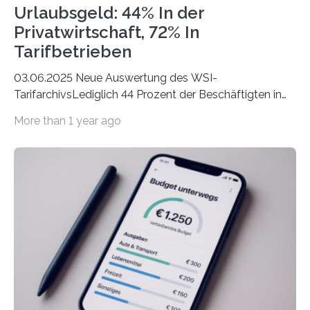
Urlaubsgeld: 44% In der
Privatwirtschaft, 72% In
Tarifbetrieben
03.06.2025 Neue Auswertung des WSI-
TarifarchivsLediglich 44 Prozent der Beschäftigten in
der Privatwirtschaft erhalten Urlaubsgeld – in
More than 1 year ago
tarifgebundenen Betrieben ist der Anteil mit 72 Prozent
deutlich höherIn den letzten Jahren sind Reisen und
Unterkünfte fast überall deutlich teurer geworden. Für
viele Beschäftigte ist deshalb das zumeist im Juni oder
Juli ausgezahlte Urlaubsgeld ein wichtiger Faktor, um
sich den wohlverdienten Jahresurlaub leisten zu
können. Allerdings erhält mit 44 Prozent noch nicht
einmal die Hälfte aller Beschäftigten in der
Privatwirtschaft Urlaubsgeld. Zu diesem…