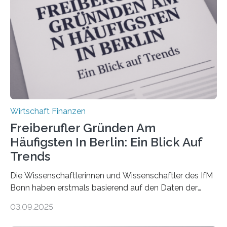
Versicherungsvertreter*innen und -makler*innen. Ein
Ergebnis: Deutlich mehr als die Hälfte der Befragten ist
über 50 Jahre alt und wird in den nächsten Jahren eine
Nachfolgeregelung benötigen. Aber nur ein Drittel hat
bereits Regelungen…
Wirtschaft Finanzen
Freiberufler Gründen Am
Häufigsten In Berlin: Ein Blick Auf
Trends
Die Wissenschaftlerinnen und Wissenschaftler des IfM
Bonn haben erstmals basierend auf den Daten der
Finanzamtsbezirke ein Ranking der Städte und
03.09.2025
Landkreise mit den meisten Gründungen von
Freiberuflerinnen und Freiberufler erstellt. Spitzenreiter