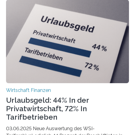
ist demnach Berlin. Betrachtet man nur die Gründungen
der Freiberuflerinnen, so liegt Leipzig an der Spitze. In
Berlin starteten in 2024 die meisten Personen in eine
eigene freiberufliche Existenz, dahinter folgten die
Städte Hamburg, München und Köln. Betrachtet man
hingegen die Existenzgründungsintensität – die Anzahl
der freiberuflichen Gründungen je…
Wirtschaft Finanzen
Urlaubsgeld: 44% In der
Privatwirtschaft, 72% In
Tarifbetrieben
03.06.2025 Neue Auswertung des WSI-