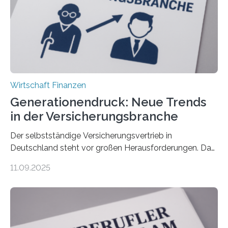
Wirtschaft Finanzen
Generationendruck: Neue Trends
in der Versicherungsbranche
Der selbstständige Versicherungsvertrieb in
Deutschland steht vor großen Herausforderungen. Das
zeigt die aktuelle BVK-Strukturanalyse 2025, die Prof.
11.09.2025
Dr. Matthias Beenken und Prof. Dr. Lukas Linnenbrink
von der Fachhochschule Dortmund im Auftrag des
Bundesverbands Deutscher Versicherungskaufleute e.V.
durchgeführt haben. Die Studie basiert auf den
Antworten von 1.440 selbstständigen