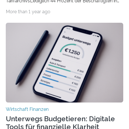
TarifarchivsLediglich 44 Prozent der Beschäftigten in
der Privatwirtschaft erhalten Urlaubsgeld – in
More than 1 year ago
tarifgebundenen Betrieben ist der Anteil mit 72 Prozent
deutlich höherIn den letzten Jahren sind Reisen und
Unterkünfte fast überall deutlich teurer geworden. Für
viele Beschäftigte ist deshalb das zumeist im Juni oder
Juli ausgezahlte Urlaubsgeld ein wichtiger Faktor, um
sich den wohlverdienten Jahresurlaub leisten zu
können. Allerdings erhält mit 44 Prozent noch nicht
einmal die Hälfte aller Beschäftigten in der
Privatwirtschaft Urlaubsgeld. Zu diesem…
Wirtschaft Finanzen
Unterwegs Budgetieren: Digitale
Tools für finanzielle Klarheit