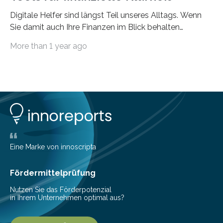
Digitale Helfer sind längst Teil unseres Alltags. Wenn
Sie damit auch Ihre Finanzen im Blick behalten
möchten, gibt es eine Vielzahl an smarten Lösungen,
More than 1 year ago
die genau das ermöglichen: Sie helfen Ihnen, Ausgaben
zu kontrollieren, Sparziele zu erreichen oder besser zu
planen. Der folgende Überblick richtet sich daher
insbesondere an jene, die sich für digitale Finanz-
Lösungen interessieren. 1. Multibanking-Tools: Alle
Konten auf einen Blick Viele Banken bieten bereits in
ihrem Online-Banking eine Multibanking-Funktion an,
mit der sich Konten bei anderen Banken…
Eine Marke von innoscripta
Fördermittelprüfung
Nutzen Sie das Förderpotenzial
in Ihrem Unternehmen optimal aus?