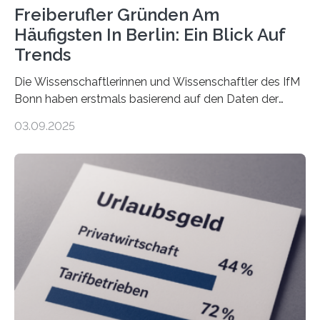
Freiberufler Gründen Am
Häufigsten In Berlin: Ein Blick Auf
Trends
Die Wissenschaftlerinnen und Wissenschaftler des IfM
Bonn haben erstmals basierend auf den Daten der
Finanzamtsbezirke ein Ranking der Städte und
03.09.2025
Landkreise mit den meisten Gründungen von
Freiberuflerinnen und Freiberufler erstellt. Spitzenreiter
ist demnach Berlin. Betrachtet man nur die Gründungen
der Freiberuflerinnen, so liegt Leipzig an der Spitze. In
Berlin starteten in 2024 die meisten Personen in eine
eigene freiberufliche Existenz, dahinter folgten die
Städte Hamburg, München und Köln. Betrachtet man
hingegen die Existenzgründungsintensität – die Anzahl
der freiberuflichen Gründungen je…