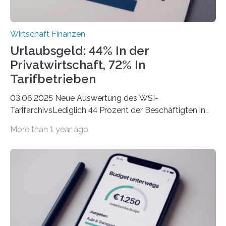
Wirtschaft Finanzen
Urlaubsgeld: 44% In der
Privatwirtschaft, 72% In
Tarifbetrieben
03.06.2025 Neue Auswertung des WSI-
TarifarchivsLediglich 44 Prozent der Beschäftigten in
der Privatwirtschaft erhalten Urlaubsgeld – in
More than 1 year ago
tarifgebundenen Betrieben ist der Anteil mit 72 Prozent
deutlich höherIn den letzten Jahren sind Reisen und
Unterkünfte fast überall deutlich teurer geworden. Für
viele Beschäftigte ist deshalb das zumeist im Juni oder
Juli ausgezahlte Urlaubsgeld ein wichtiger Faktor, um
sich den wohlverdienten Jahresurlaub leisten zu
können. Allerdings erhält mit 44 Prozent noch nicht
einmal die Hälfte aller Beschäftigten in der