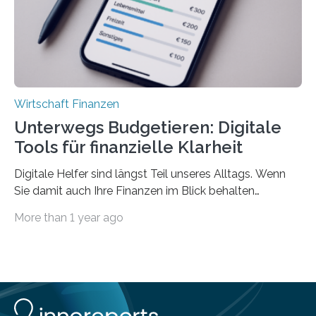
Privatwirtschaft Urlaubsgeld. Zu diesem…
Wirtschaft Finanzen
Unterwegs Budgetieren: Digitale
Tools für finanzielle Klarheit
Digitale Helfer sind längst Teil unseres Alltags. Wenn
Sie damit auch Ihre Finanzen im Blick behalten
möchten, gibt es eine Vielzahl an smarten Lösungen,
More than 1 year ago
die genau das ermöglichen: Sie helfen Ihnen, Ausgaben
zu kontrollieren, Sparziele zu erreichen oder besser zu
planen. Der folgende Überblick richtet sich daher
insbesondere an jene, die sich für digitale Finanz-
Lösungen interessieren. 1. Multibanking-Tools: Alle
Konten auf einen Blick Viele Banken bieten bereits in