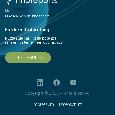
ihrem Online-Banking eine Multibanking-Funktion an,
mit der sich Konten bei anderen Banken…
Eine Marke von innoscripta
Fördermittelprüfung
Nutzen Sie das Förderpotenzial
in Ihrem Unternehmen optimal aus?
JETZT PRÜFEN
Copyright © 2026 - innoscripta AG
Impressum
Datenschutz