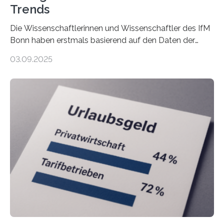
Trends
Die Wissenschaftlerinnen und Wissenschaftler des IfM
Bonn haben erstmals basierend auf den Daten der
Finanzamtsbezirke ein Ranking der Städte und
03.09.2025
Landkreise mit den meisten Gründungen von
Freiberuflerinnen und Freiberufler erstellt. Spitzenreiter
ist demnach Berlin. Betrachtet man nur die Gründungen
der Freiberuflerinnen, so liegt Leipzig an der Spitze. In
Berlin starteten in 2024 die meisten Personen in eine
eigene freiberufliche Existenz, dahinter folgten die
Städte Hamburg, München und Köln. Betrachtet man
hingegen die Existenzgründungsintensität – die Anzahl
der freiberuflichen Gründungen je…