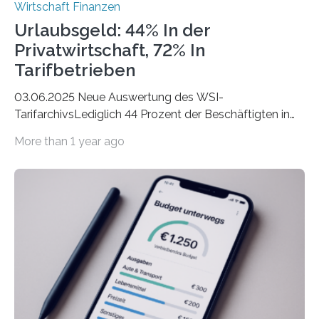
Wirtschaft Finanzen
Urlaubsgeld: 44% In der
Privatwirtschaft, 72% In
Tarifbetrieben
03.06.2025 Neue Auswertung des WSI-
TarifarchivsLediglich 44 Prozent der Beschäftigten in
der Privatwirtschaft erhalten Urlaubsgeld – in
More than 1 year ago
tarifgebundenen Betrieben ist der Anteil mit 72 Prozent
deutlich höherIn den letzten Jahren sind Reisen und
Unterkünfte fast überall deutlich teurer geworden. Für
viele Beschäftigte ist deshalb das zumeist im Juni oder
Juli ausgezahlte Urlaubsgeld ein wichtiger Faktor, um
sich den wohlverdienten Jahresurlaub leisten zu
können. Allerdings erhält mit 44 Prozent noch nicht
einmal die Hälfte aller Beschäftigten in der
Privatwirtschaft Urlaubsgeld. Zu diesem…