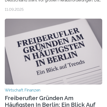
Deutschland steht vor großen Herausforderungen. Das
zeigt die aktuelle BVK-Strukturanalyse 2025, die Prof.
11.09.2025
Dr. Matthias Beenken und Prof. Dr. Lukas Linnenbrink
von der Fachhochschule Dortmund im Auftrag des
Bundesverbands Deutscher Versicherungskaufleute e.V.
durchgeführt haben. Die Studie basiert auf den
Antworten von 1.440 selbstständigen
Versicherungsvertreter*innen und -makler*innen. Ein
Ergebnis: Deutlich mehr als die Hälfte der Befragten ist
über 50 Jahre alt und wird in den nächsten Jahren eine
Nachfolgeregelung benötigen. Aber nur ein Drittel hat
bereits Regelungen…
Wirtschaft Finanzen
Freiberufler Gründen Am
Häufigsten In Berlin: Ein Blick Auf