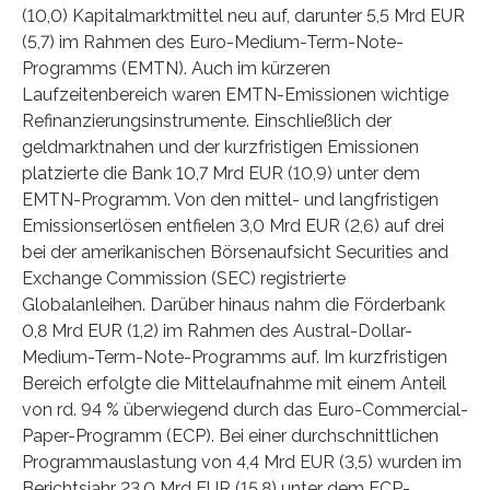
(10,0) Kapitalmarktmittel neu auf, darunter 5,5 Mrd EUR
(5,7) im Rahmen des Euro-Medium-Term-Note-
Programms (EMTN). Auch im kürzeren
Laufzeitenbereich waren EMTN-Emissionen wichtige
Refinanzierungsinstrumente. Einschließlich der
geldmarktnahen und der kurzfristigen Emissionen
platzierte die Bank 10,7 Mrd EUR (10,9) unter dem
EMTN-Programm. Von den mittel- und langfristigen
Emissionserlösen entfielen 3,0 Mrd EUR (2,6) auf drei
bei der amerikanischen Börsenaufsicht Securities and
Exchange Commission (SEC) registrierte
Globalanleihen. Darüber hinaus nahm die Förderbank
0,8 Mrd EUR (1,2) im Rahmen des Austral-Dollar-
Medium-Term-Note-Programms auf. Im kurzfristigen
Bereich erfolgte die Mittelaufnahme mit einem Anteil
von rd. 94 % überwiegend durch das Euro-Commercial-
Paper-Programm (ECP). Bei einer durchschnittlichen
Programmauslastung von 4,4 Mrd EUR (3,5) wurden im
Berichtsjahr 23,0 Mrd EUR (15,8) unter dem ECP-