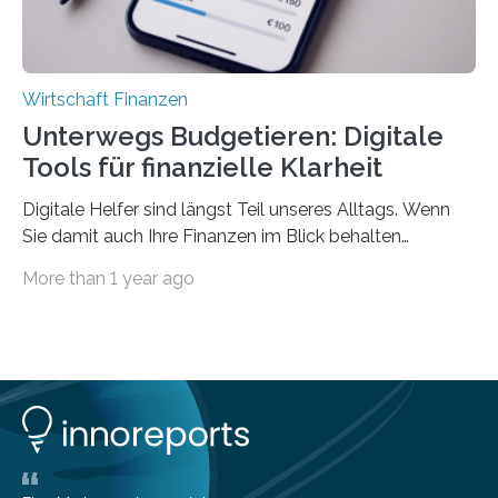
Wirtschaft Finanzen
Unterwegs Budgetieren: Digitale
Tools für finanzielle Klarheit
Digitale Helfer sind längst Teil unseres Alltags. Wenn
Sie damit auch Ihre Finanzen im Blick behalten
möchten, gibt es eine Vielzahl an smarten Lösungen,
More than 1 year ago
die genau das ermöglichen: Sie helfen Ihnen, Ausgaben
zu kontrollieren, Sparziele zu erreichen oder besser zu
planen. Der folgende Überblick richtet sich daher
insbesondere an jene, die sich für digitale Finanz-
Lösungen interessieren. 1. Multibanking-Tools: Alle
Konten auf einen Blick Viele Banken bieten bereits in
ihrem Online-Banking eine Multibanking-Funktion an,
mit der sich Konten bei anderen Banken…