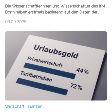
Die Wissenschaftlerinnen und Wissenschaftler des IfM
Bonn haben erstmals basierend auf den Daten der
Finanzamtsbezirke ein Ranking der Städte und
03.09.2025
Landkreise mit den meisten Gründungen von
Freiberuflerinnen und Freiberufler erstellt. Spitzenreiter
ist demnach Berlin. Betrachtet man nur die Gründungen
der Freiberuflerinnen, so liegt Leipzig an der Spitze. In
Berlin starteten in 2024 die meisten Personen in eine
eigene freiberufliche Existenz, dahinter folgten die
Städte Hamburg, München und Köln. Betrachtet man
hingegen die Existenzgründungsintensität – die Anzahl
der freiberuflichen Gründungen je…
Wirtschaft Finanzen