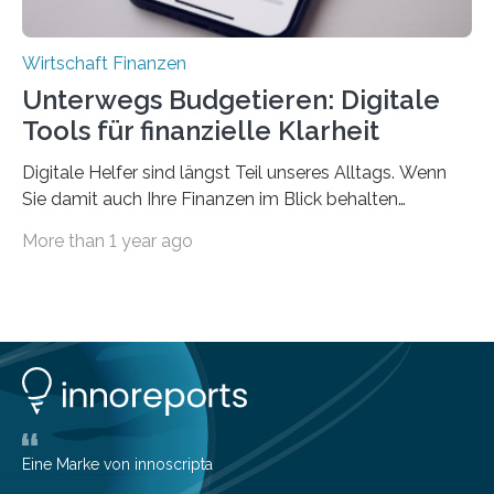
Wirtschaft Finanzen
Unterwegs Budgetieren: Digitale
Tools für finanzielle Klarheit
Digitale Helfer sind längst Teil unseres Alltags. Wenn
Sie damit auch Ihre Finanzen im Blick behalten
möchten, gibt es eine Vielzahl an smarten Lösungen,
More than 1 year ago
die genau das ermöglichen: Sie helfen Ihnen, Ausgaben
zu kontrollieren, Sparziele zu erreichen oder besser zu
planen. Der folgende Überblick richtet sich daher
insbesondere an jene, die sich für digitale Finanz-
Lösungen interessieren. 1. Multibanking-Tools: Alle
Konten auf einen Blick Viele Banken bieten bereits in
ihrem Online-Banking eine Multibanking-Funktion an,
mit der sich Konten bei anderen Banken…
Eine Marke von innoscripta