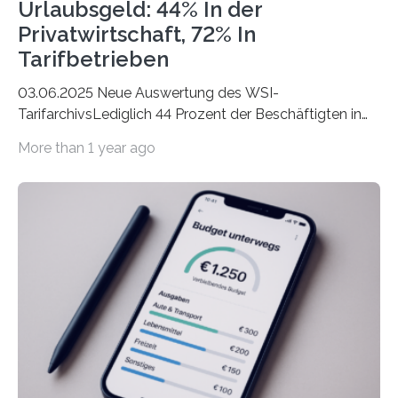
Urlaubsgeld: 44% In der
Privatwirtschaft, 72% In
Tarifbetrieben
03.06.2025 Neue Auswertung des WSI-
TarifarchivsLediglich 44 Prozent der Beschäftigten in
der Privatwirtschaft erhalten Urlaubsgeld – in
More than 1 year ago
tarifgebundenen Betrieben ist der Anteil mit 72 Prozent
deutlich höherIn den letzten Jahren sind Reisen und
Unterkünfte fast überall deutlich teurer geworden. Für
viele Beschäftigte ist deshalb das zumeist im Juni oder
Juli ausgezahlte Urlaubsgeld ein wichtiger Faktor, um
sich den wohlverdienten Jahresurlaub leisten zu
können. Allerdings erhält mit 44 Prozent noch nicht
einmal die Hälfte aller Beschäftigten in der
Privatwirtschaft Urlaubsgeld. Zu diesem…