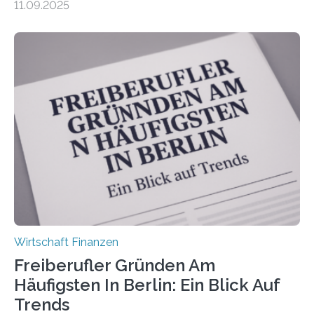
11.09.2025
Dr. Matthias Beenken und Prof. Dr. Lukas Linnenbrink
von der Fachhochschule Dortmund im Auftrag des
Bundesverbands Deutscher Versicherungskaufleute e.V.
durchgeführt haben. Die Studie basiert auf den
Antworten von 1.440 selbstständigen
Versicherungsvertreter*innen und -makler*innen. Ein
Ergebnis: Deutlich mehr als die Hälfte der Befragten ist
über 50 Jahre alt und wird in den nächsten Jahren eine
Nachfolgeregelung benötigen. Aber nur ein Drittel hat
bereits Regelungen…
Wirtschaft Finanzen
Freiberufler Gründen Am
Häufigsten In Berlin: Ein Blick Auf
Trends