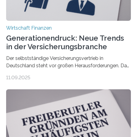
Wirtschaft Finanzen
Generationendruck: Neue Trends
in der Versicherungsbranche
Der selbstständige Versicherungsvertrieb in
Deutschland steht vor großen Herausforderungen. Das
zeigt die aktuelle BVK-Strukturanalyse 2025, die Prof.
11.09.2025
Dr. Matthias Beenken und Prof. Dr. Lukas Linnenbrink
von der Fachhochschule Dortmund im Auftrag des
Bundesverbands Deutscher Versicherungskaufleute e.V.
durchgeführt haben. Die Studie basiert auf den
Antworten von 1.440 selbstständigen
Versicherungsvertreter*innen und -makler*innen. Ein
Ergebnis: Deutlich mehr als die Hälfte der Befragten ist
über 50 Jahre alt und wird in den nächsten Jahren eine