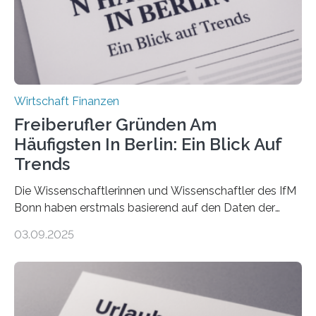
Nachfolgeregelung benötigen. Aber nur ein Drittel hat
bereits Regelungen…
Wirtschaft Finanzen
Freiberufler Gründen Am
Häufigsten In Berlin: Ein Blick Auf
Trends
Die Wissenschaftlerinnen und Wissenschaftler des IfM
Bonn haben erstmals basierend auf den Daten der
Finanzamtsbezirke ein Ranking der Städte und
03.09.2025
Landkreise mit den meisten Gründungen von
Freiberuflerinnen und Freiberufler erstellt. Spitzenreiter
ist demnach Berlin. Betrachtet man nur die Gründungen
der Freiberuflerinnen, so liegt Leipzig an der Spitze. In
Berlin starteten in 2024 die meisten Personen in eine