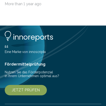
möchten, gibt es eine Vielzahl an smarten Lösungen,
More than 1 year ago
die genau das ermöglichen: Sie helfen Ihnen, Ausgaben
zu kontrollieren, Sparziele zu erreichen oder besser zu
planen. Der folgende Überblick richtet sich daher
insbesondere an jene, die sich für digitale Finanz-
Lösungen interessieren. 1. Multibanking-Tools: Alle
Konten auf einen Blick Viele Banken bieten bereits in
ihrem Online-Banking eine Multibanking-Funktion an,
mit der sich Konten bei anderen Banken…
Eine Marke von innoscripta
Fördermittelprüfung
Nutzen Sie das Förderpotenzial
in Ihrem Unternehmen optimal aus?
JETZT PRÜFEN