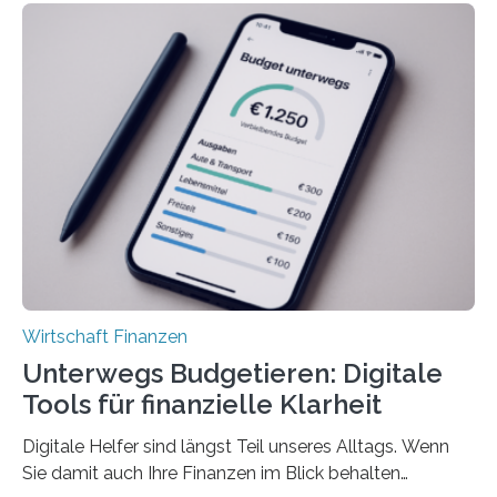
Unterkünfte fast überall deutlich teurer geworden. Für
viele Beschäftigte ist deshalb das zumeist im Juni oder
Juli ausgezahlte Urlaubsgeld ein wichtiger Faktor, um
sich den wohlverdienten Jahresurlaub leisten zu
können. Allerdings erhält mit 44 Prozent noch nicht
einmal die Hälfte aller Beschäftigten in der
Privatwirtschaft Urlaubsgeld. Zu diesem…
Wirtschaft Finanzen
Unterwegs Budgetieren: Digitale
Tools für finanzielle Klarheit
Digitale Helfer sind längst Teil unseres Alltags. Wenn
Sie damit auch Ihre Finanzen im Blick behalten