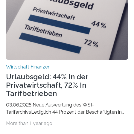
eigene freiberufliche Existenz, dahinter folgten die
Städte Hamburg, München und Köln. Betrachtet man
hingegen die Existenzgründungsintensität – die Anzahl
der freiberuflichen Gründungen je…
Wirtschaft Finanzen
Urlaubsgeld: 44% In der
Privatwirtschaft, 72% In
Tarifbetrieben
03.06.2025 Neue Auswertung des WSI-
TarifarchivsLediglich 44 Prozent der Beschäftigten in
der Privatwirtschaft erhalten Urlaubsgeld – in
More than 1 year ago
tarifgebundenen Betrieben ist der Anteil mit 72 Prozent
deutlich höherIn den letzten Jahren sind Reisen und