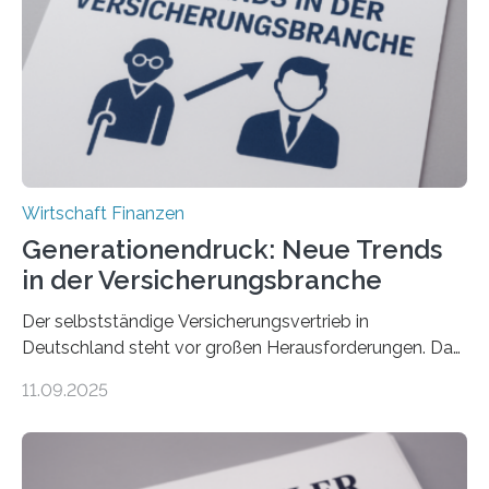
Wirtschaft Finanzen
Generationendruck: Neue Trends
in der Versicherungsbranche
Der selbstständige Versicherungsvertrieb in
Deutschland steht vor großen Herausforderungen. Das
zeigt die aktuelle BVK-Strukturanalyse 2025, die Prof.
11.09.2025
Dr. Matthias Beenken und Prof. Dr. Lukas Linnenbrink
von der Fachhochschule Dortmund im Auftrag des
Bundesverbands Deutscher Versicherungskaufleute e.V.
durchgeführt haben. Die Studie basiert auf den