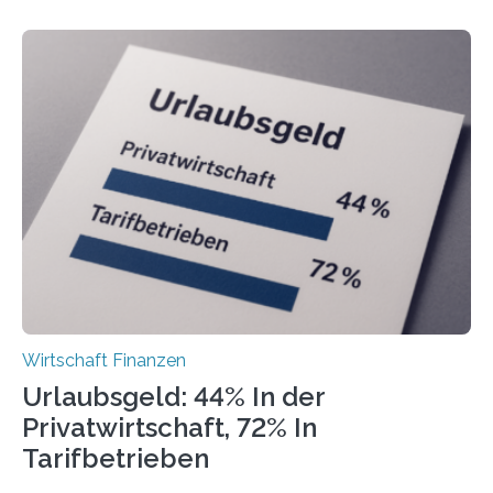
Freiberuflerinnen und Freiberufler erstellt. Spitzenreiter
ist demnach Berlin. Betrachtet man nur die Gründungen
der Freiberuflerinnen, so liegt Leipzig an der Spitze. In
Berlin starteten in 2024 die meisten Personen in eine
eigene freiberufliche Existenz, dahinter folgten die
Städte Hamburg, München und Köln. Betrachtet man
hingegen die Existenzgründungsintensität – die Anzahl
der freiberuflichen Gründungen je…
Wirtschaft Finanzen
Urlaubsgeld: 44% In der
Privatwirtschaft, 72% In
Tarifbetrieben