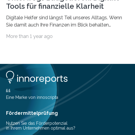
Tools für finanzielle Klarheit
Digitale Helfer sind längst Teil unseres Alltags. Wenn
Sie damit auch Ihre Finanzen im Blick behalten
möchten, gibt es eine Vielzahl an smarten Lösungen,
More than 1 year ago
die genau das ermöglichen: Sie helfen Ihnen, Ausgaben
zu kontrollieren, Sparziele zu erreichen oder besser zu
planen. Der folgende Überblick richtet sich daher
insbesondere an jene, die sich für digitale Finanz-
Lösungen interessieren. 1. Multibanking-Tools: Alle
Konten auf einen Blick Viele Banken bieten bereits in
ihrem Online-Banking eine Multibanking-Funktion an,
mit der sich Konten bei anderen Banken…
Eine Marke von innoscripta
Fördermittelprüfung
Nutzen Sie das Förderpotenzial
in Ihrem Unternehmen optimal aus?