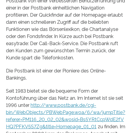
Postbank von einer verbesserten Benutzerführung und
einer in der Postbank einheitlichen Navigation
profitieren. Der Quickfinder auf der Homepage erlaubt
dann einen schnelleren Zugriff auf die beliebten
Funktionen wie das Börsenlexikon, die Chartanalyse
oder den Fondsfinder. In Kürze auch bei Postbank
easytrade: Der Call-Back-Service. Die Postbank ruft
den Kunden zum gewünschten Termin zurück, der
Kunde spart die Telefonkosten.
Die Postbank ist einer der Pioniere des Online-
Bankings.
Seit 1983 bietet sie die bequeme Form der
Kontoführung über das Netz an. Im Internet ist sie seit
1996 unter
http://www.postbank.de/cgi-
bin/WebObjects/PBWebPage.woa/6/wa/jumpTitle?
referer=PM116_20_02_02&wosid=Bs5YRtCcpWdE2fV
HQ7PFKV5S7Zg&title=Homepage_01_01
zu finden. Im