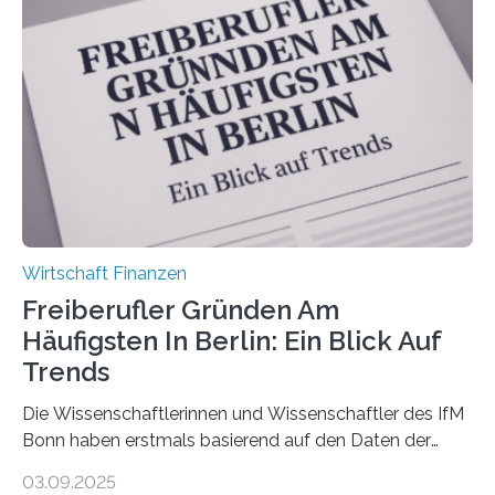
Antworten von 1.440 selbstständigen
Versicherungsvertreter*innen und -makler*innen. Ein
Ergebnis: Deutlich mehr als die Hälfte der Befragten ist
über 50 Jahre alt und wird in den nächsten Jahren eine
Nachfolgeregelung benötigen. Aber nur ein Drittel hat
bereits Regelungen…
Wirtschaft Finanzen
Freiberufler Gründen Am
Häufigsten In Berlin: Ein Blick Auf
Trends
Die Wissenschaftlerinnen und Wissenschaftler des IfM
Bonn haben erstmals basierend auf den Daten der
Finanzamtsbezirke ein Ranking der Städte und
03.09.2025
Landkreise mit den meisten Gründungen von