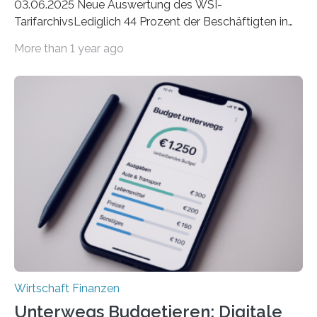
03.06.2025 Neue Auswertung des WSI-
TarifarchivsLediglich 44 Prozent der Beschäftigten in
der Privatwirtschaft erhalten Urlaubsgeld – in
More than 1 year ago
tarifgebundenen Betrieben ist der Anteil mit 72 Prozent
deutlich höherIn den letzten Jahren sind Reisen und
Unterkünfte fast überall deutlich teurer geworden. Für
viele Beschäftigte ist deshalb das zumeist im Juni oder
Juli ausgezahlte Urlaubsgeld ein wichtiger Faktor, um
sich den wohlverdienten Jahresurlaub leisten zu
können. Allerdings erhält mit 44 Prozent noch nicht
einmal die Hälfte aller Beschäftigten in der
Privatwirtschaft Urlaubsgeld. Zu diesem…
Wirtschaft Finanzen
Unterwegs Budgetieren: Digitale