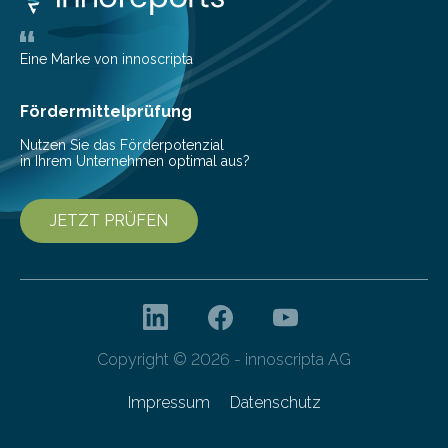
ihrem Online-Banking eine Multibanking-Funktion an,
mit der sich Konten bei anderen Banken…
Eine Marke von innoscripta
Fördermittelprüfung
Nutzen Sie das Förderpotenzial
in Ihrem Unternehmen optimal aus?
JETZT PRÜFEN
Copyright © 2026 - innoscripta AG
Impressum
Datenschutz