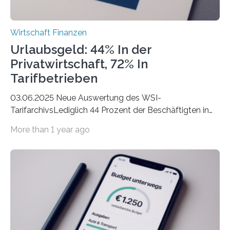
Wirtschaft Finanzen
Urlaubsgeld: 44% In der
Privatwirtschaft, 72% In
Tarifbetrieben
03.06.2025 Neue Auswertung des WSI-
TarifarchivsLediglich 44 Prozent der Beschäftigten in
der Privatwirtschaft erhalten Urlaubsgeld – in
More than 1 year ago
tarifgebundenen Betrieben ist der Anteil mit 72 Prozent
deutlich höherIn den letzten Jahren sind Reisen und
Unterkünfte fast überall deutlich teurer geworden. Für
viele Beschäftigte ist deshalb das zumeist im Juni oder
Juli ausgezahlte Urlaubsgeld ein wichtiger Faktor, um
sich den wohlverdienten Jahresurlaub leisten zu
können. Allerdings erhält mit 44 Prozent noch nicht
einmal die Hälfte aller Beschäftigten in der