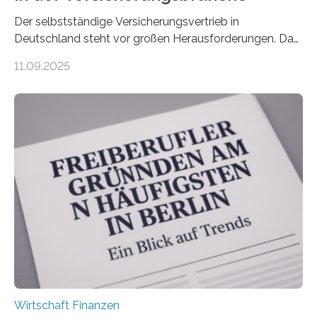
Der selbstständige Versicherungsvertrieb in
Deutschland steht vor großen Herausforderungen. Das
zeigt die aktuelle BVK-Strukturanalyse 2025, die Prof.
11.09.2025
Dr. Matthias Beenken und Prof. Dr. Lukas Linnenbrink
von der Fachhochschule Dortmund im Auftrag des
Bundesverbands Deutscher Versicherungskaufleute e.V.
durchgeführt haben. Die Studie basiert auf den
Antworten von 1.440 selbstständigen
Versicherungsvertreter*innen und -makler*innen. Ein
Ergebnis: Deutlich mehr als die Hälfte der Befragten ist
über 50 Jahre alt und wird in den nächsten Jahren eine
Nachfolgeregelung benötigen. Aber nur ein Drittel hat
bereits Regelungen…
Wirtschaft Finanzen