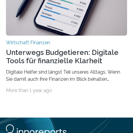
Privatwirtschaft Urlaubsgeld. Zu diesem…
Wirtschaft Finanzen
Unterwegs Budgetieren: Digitale
Tools für finanzielle Klarheit
Digitale Helfer sind längst Teil unseres Alltags. Wenn
Sie damit auch Ihre Finanzen im Blick behalten
möchten, gibt es eine Vielzahl an smarten Lösungen,
More than 1 year ago
die genau das ermöglichen: Sie helfen Ihnen, Ausgaben
zu kontrollieren, Sparziele zu erreichen oder besser zu
planen. Der folgende Überblick richtet sich daher
insbesondere an jene, die sich für digitale Finanz-
Lösungen interessieren. 1. Multibanking-Tools: Alle
Konten auf einen Blick Viele Banken bieten bereits in