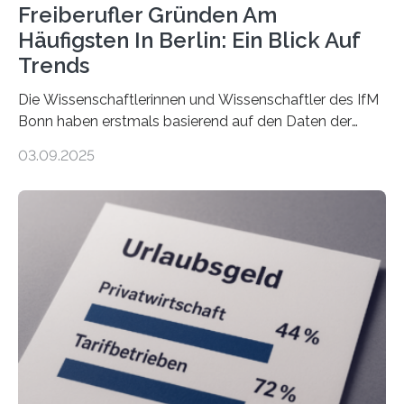
Freiberufler Gründen Am
Häufigsten In Berlin: Ein Blick Auf
Trends
Die Wissenschaftlerinnen und Wissenschaftler des IfM
Bonn haben erstmals basierend auf den Daten der
Finanzamtsbezirke ein Ranking der Städte und
03.09.2025
Landkreise mit den meisten Gründungen von
Freiberuflerinnen und Freiberufler erstellt. Spitzenreiter
ist demnach Berlin. Betrachtet man nur die Gründungen
der Freiberuflerinnen, so liegt Leipzig an der Spitze. In
Berlin starteten in 2024 die meisten Personen in eine
eigene freiberufliche Existenz, dahinter folgten die
Städte Hamburg, München und Köln. Betrachtet man
hingegen die Existenzgründungsintensität – die Anzahl
der freiberuflichen Gründungen je…