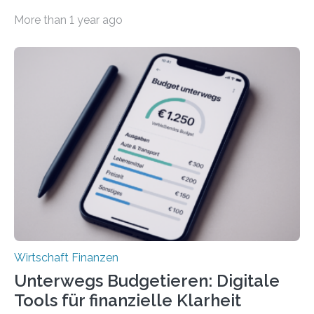
der Privatwirtschaft erhalten Urlaubsgeld – in
More than 1 year ago
tarifgebundenen Betrieben ist der Anteil mit 72 Prozent
deutlich höherIn den letzten Jahren sind Reisen und
Unterkünfte fast überall deutlich teurer geworden. Für
viele Beschäftigte ist deshalb das zumeist im Juni oder
Juli ausgezahlte Urlaubsgeld ein wichtiger Faktor, um
sich den wohlverdienten Jahresurlaub leisten zu
können. Allerdings erhält mit 44 Prozent noch nicht
einmal die Hälfte aller Beschäftigten in der
Privatwirtschaft Urlaubsgeld. Zu diesem…
Wirtschaft Finanzen
Unterwegs Budgetieren: Digitale
Tools für finanzielle Klarheit