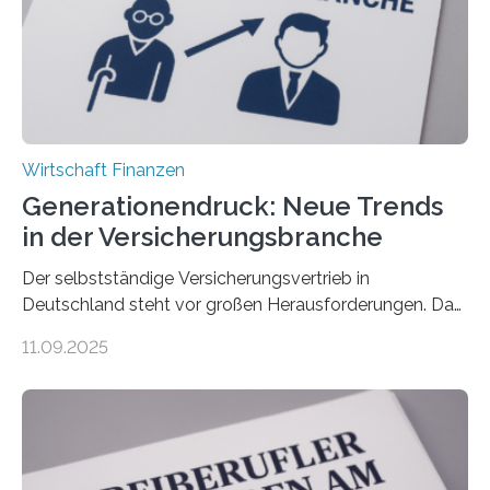
Wirtschaft Finanzen
Generationendruck: Neue Trends
in der Versicherungsbranche
Der selbstständige Versicherungsvertrieb in
Deutschland steht vor großen Herausforderungen. Das
zeigt die aktuelle BVK-Strukturanalyse 2025, die Prof.
11.09.2025
Dr. Matthias Beenken und Prof. Dr. Lukas Linnenbrink
von der Fachhochschule Dortmund im Auftrag des
Bundesverbands Deutscher Versicherungskaufleute e.V.
durchgeführt haben. Die Studie basiert auf den
Antworten von 1.440 selbstständigen
Versicherungsvertreter*innen und -makler*innen. Ein