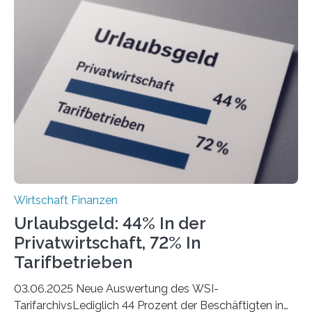
ist demnach Berlin. Betrachtet man nur die Gründungen
der Freiberuflerinnen, so liegt Leipzig an der Spitze. In
Berlin starteten in 2024 die meisten Personen in eine
eigene freiberufliche Existenz, dahinter folgten die
Städte Hamburg, München und Köln. Betrachtet man
hingegen die Existenzgründungsintensität – die Anzahl
der freiberuflichen Gründungen je…
Wirtschaft Finanzen
Urlaubsgeld: 44% In der
Privatwirtschaft, 72% In
Tarifbetrieben
03.06.2025 Neue Auswertung des WSI-
TarifarchivsLediglich 44 Prozent der Beschäftigten in