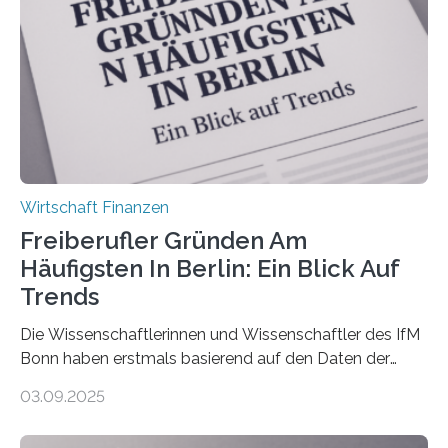
Ergebnis: Deutlich mehr als die Hälfte der Befragten ist
über 50 Jahre alt und wird in den nächsten Jahren eine
Nachfolgeregelung benötigen. Aber nur ein Drittel hat
bereits Regelungen…
Wirtschaft Finanzen
Freiberufler Gründen Am
Häufigsten In Berlin: Ein Blick Auf
Trends
Die Wissenschaftlerinnen und Wissenschaftler des IfM
Bonn haben erstmals basierend auf den Daten der
Finanzamtsbezirke ein Ranking der Städte und
03.09.2025
Landkreise mit den meisten Gründungen von
Freiberuflerinnen und Freiberufler erstellt. Spitzenreiter