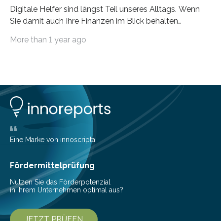
Digitale Helfer sind längst Teil unseres Alltags. Wenn
Sie damit auch Ihre Finanzen im Blick behalten
möchten, gibt es eine Vielzahl an smarten Lösungen,
More than 1 year ago
die genau das ermöglichen: Sie helfen Ihnen, Ausgaben
zu kontrollieren, Sparziele zu erreichen oder besser zu
planen. Der folgende Überblick richtet sich daher
insbesondere an jene, die sich für digitale Finanz-
Lösungen interessieren. 1. Multibanking-Tools: Alle
Konten auf einen Blick Viele Banken bieten bereits in
ihrem Online-Banking eine Multibanking-Funktion an,
mit der sich Konten bei anderen Banken…
Eine Marke von innoscripta
Fördermittelprüfung
Nutzen Sie das Förderpotenzial
in Ihrem Unternehmen optimal aus?
JETZT PRÜFEN