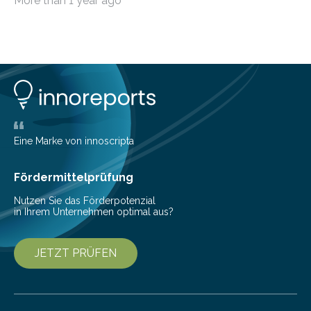
More than 1 year ago
die genau das ermöglichen: Sie helfen Ihnen, Ausgaben
zu kontrollieren, Sparziele zu erreichen oder besser zu
planen. Der folgende Überblick richtet sich daher
insbesondere an jene, die sich für digitale Finanz-
Lösungen interessieren. 1. Multibanking-Tools: Alle
Konten auf einen Blick Viele Banken bieten bereits in
ihrem Online-Banking eine Multibanking-Funktion an,
mit der sich Konten bei anderen Banken…
Eine Marke von innoscripta
Fördermittelprüfung
Nutzen Sie das Förderpotenzial
in Ihrem Unternehmen optimal aus?
JETZT PRÜFEN