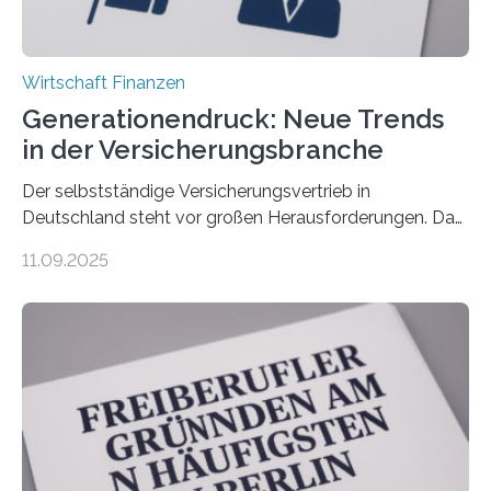
Wirtschaft Finanzen
Generationendruck: Neue Trends
in der Versicherungsbranche
Der selbstständige Versicherungsvertrieb in
Deutschland steht vor großen Herausforderungen. Das
zeigt die aktuelle BVK-Strukturanalyse 2025, die Prof.
11.09.2025
Dr. Matthias Beenken und Prof. Dr. Lukas Linnenbrink
von der Fachhochschule Dortmund im Auftrag des
Bundesverbands Deutscher Versicherungskaufleute e.V.
durchgeführt haben. Die Studie basiert auf den
Antworten von 1.440 selbstständigen
Versicherungsvertreter*innen und -makler*innen. Ein
Ergebnis: Deutlich mehr als die Hälfte der Befragten ist
über 50 Jahre alt und wird in den nächsten Jahren eine
Nachfolgeregelung benötigen. Aber nur ein Drittel hat