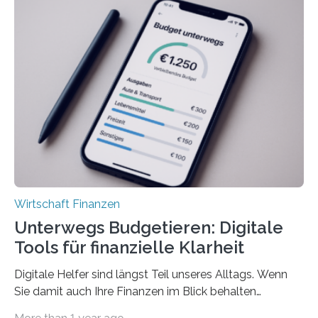
Unterkünfte fast überall deutlich teurer geworden. Für
viele Beschäftigte ist deshalb das zumeist im Juni oder
Juli ausgezahlte Urlaubsgeld ein wichtiger Faktor, um
sich den wohlverdienten Jahresurlaub leisten zu
können. Allerdings erhält mit 44 Prozent noch nicht
einmal die Hälfte aller Beschäftigten in der
Privatwirtschaft Urlaubsgeld. Zu diesem…
Wirtschaft Finanzen
Unterwegs Budgetieren: Digitale
Tools für finanzielle Klarheit
Digitale Helfer sind längst Teil unseres Alltags. Wenn
Sie damit auch Ihre Finanzen im Blick behalten
möchten, gibt es eine Vielzahl an smarten Lösungen,