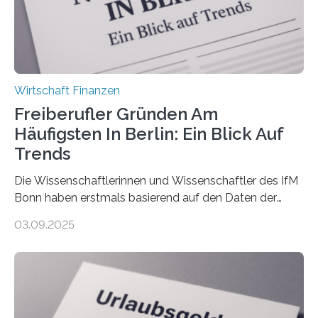
bereits Regelungen…
Wirtschaft Finanzen
Freiberufler Gründen Am
Häufigsten In Berlin: Ein Blick Auf
Trends
Die Wissenschaftlerinnen und Wissenschaftler des IfM
Bonn haben erstmals basierend auf den Daten der
Finanzamtsbezirke ein Ranking der Städte und
03.09.2025
Landkreise mit den meisten Gründungen von
Freiberuflerinnen und Freiberufler erstellt. Spitzenreiter
ist demnach Berlin. Betrachtet man nur die Gründungen
der Freiberuflerinnen, so liegt Leipzig an der Spitze. In
Berlin starteten in 2024 die meisten Personen in eine
eigene freiberufliche Existenz, dahinter folgten die