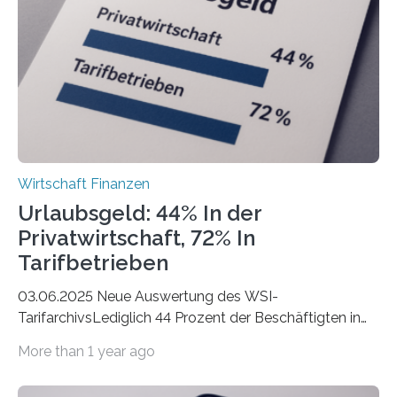
Städte Hamburg, München und Köln. Betrachtet man
hingegen die Existenzgründungsintensität – die Anzahl
der freiberuflichen Gründungen je…
Wirtschaft Finanzen
Urlaubsgeld: 44% In der
Privatwirtschaft, 72% In
Tarifbetrieben
03.06.2025 Neue Auswertung des WSI-
TarifarchivsLediglich 44 Prozent der Beschäftigten in
der Privatwirtschaft erhalten Urlaubsgeld – in
More than 1 year ago
tarifgebundenen Betrieben ist der Anteil mit 72 Prozent
deutlich höherIn den letzten Jahren sind Reisen und