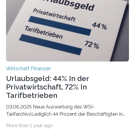
eigene freiberufliche Existenz, dahinter folgten die
Städte Hamburg, München und Köln. Betrachtet man
hingegen die Existenzgründungsintensität – die Anzahl
der freiberuflichen Gründungen je…
Wirtschaft Finanzen
Urlaubsgeld: 44% In der
Privatwirtschaft, 72% In
Tarifbetrieben
03.06.2025 Neue Auswertung des WSI-
TarifarchivsLediglich 44 Prozent der Beschäftigten in
der Privatwirtschaft erhalten Urlaubsgeld – in
More than 1 year ago
tarifgebundenen Betrieben ist der Anteil mit 72 Prozent