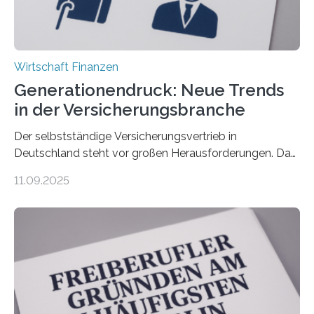
Wirtschaft Finanzen
Generationendruck: Neue Trends
in der Versicherungsbranche
Der selbstständige Versicherungsvertrieb in
Deutschland steht vor großen Herausforderungen. Das
zeigt die aktuelle BVK-Strukturanalyse 2025, die Prof.
11.09.2025
Dr. Matthias Beenken und Prof. Dr. Lukas Linnenbrink
von der Fachhochschule Dortmund im Auftrag des
Bundesverbands Deutscher Versicherungskaufleute e.V.
durchgeführt haben. Die Studie basiert auf den
Antworten von 1.440 selbstständigen
Versicherungsvertreter*innen und -makler*innen. Ein
Ergebnis: Deutlich mehr als die Hälfte der Befragten ist
über 50 Jahre alt und wird in den nächsten Jahren eine