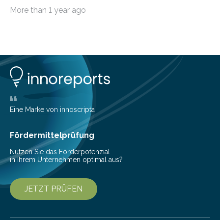
möchten, gibt es eine Vielzahl an smarten Lösungen,
More than 1 year ago
die genau das ermöglichen: Sie helfen Ihnen, Ausgaben
zu kontrollieren, Sparziele zu erreichen oder besser zu
planen. Der folgende Überblick richtet sich daher
insbesondere an jene, die sich für digitale Finanz-
Lösungen interessieren. 1. Multibanking-Tools: Alle
Konten auf einen Blick Viele Banken bieten bereits in
ihrem Online-Banking eine Multibanking-Funktion an,
mit der sich Konten bei anderen Banken…
Eine Marke von innoscripta
Fördermittelprüfung
Nutzen Sie das Förderpotenzial
in Ihrem Unternehmen optimal aus?
JETZT PRÜFEN