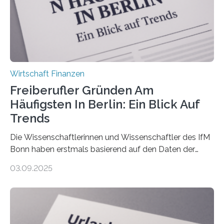
Nachfolgeregelung benötigen. Aber nur ein Drittel hat
bereits Regelungen…
Wirtschaft Finanzen
Freiberufler Gründen Am
Häufigsten In Berlin: Ein Blick Auf
Trends
Die Wissenschaftlerinnen und Wissenschaftler des IfM
Bonn haben erstmals basierend auf den Daten der
Finanzamtsbezirke ein Ranking der Städte und
03.09.2025
Landkreise mit den meisten Gründungen von
Freiberuflerinnen und Freiberufler erstellt. Spitzenreiter
ist demnach Berlin. Betrachtet man nur die Gründungen
der Freiberuflerinnen, so liegt Leipzig an der Spitze. In
Berlin starteten in 2024 die meisten Personen in eine