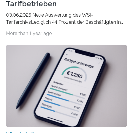
Tarifbetrieben
03.06.2025 Neue Auswertung des WSI-
TarifarchivsLediglich 44 Prozent der Beschäftigten in
der Privatwirtschaft erhalten Urlaubsgeld – in
More than 1 year ago
tarifgebundenen Betrieben ist der Anteil mit 72 Prozent
deutlich höherIn den letzten Jahren sind Reisen und
Unterkünfte fast überall deutlich teurer geworden. Für
viele Beschäftigte ist deshalb das zumeist im Juni oder
Juli ausgezahlte Urlaubsgeld ein wichtiger Faktor, um
sich den wohlverdienten Jahresurlaub leisten zu
können. Allerdings erhält mit 44 Prozent noch nicht
einmal die Hälfte aller Beschäftigten in der
Privatwirtschaft Urlaubsgeld. Zu diesem…