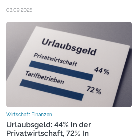
Finanzamtsbezirke ein Ranking der Städte und
03.09.2025
Landkreise mit den meisten Gründungen von
Freiberuflerinnen und Freiberufler erstellt. Spitzenreiter
ist demnach Berlin. Betrachtet man nur die Gründungen
der Freiberuflerinnen, so liegt Leipzig an der Spitze. In
Berlin starteten in 2024 die meisten Personen in eine
eigene freiberufliche Existenz, dahinter folgten die
Städte Hamburg, München und Köln. Betrachtet man
hingegen die Existenzgründungsintensität – die Anzahl
der freiberuflichen Gründungen je…
Wirtschaft Finanzen
Urlaubsgeld: 44% In der
Privatwirtschaft, 72% In