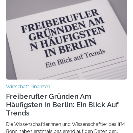
Bundesverbands Deutscher Versicherungskaufleute e.V.
durchgeführt haben. Die Studie basiert auf den
Antworten von 1.440 selbstständigen
Versicherungsvertreter*innen und -makler*innen. Ein
Ergebnis: Deutlich mehr als die Hälfte der Befragten ist
über 50 Jahre alt und wird in den nächsten Jahren eine
Nachfolgeregelung benötigen. Aber nur ein Drittel hat
bereits Regelungen…
Wirtschaft Finanzen
Freiberufler Gründen Am
Häufigsten In Berlin: Ein Blick Auf
Trends
Die Wissenschaftlerinnen und Wissenschaftler des IfM
Bonn haben erstmals basierend auf den Daten der