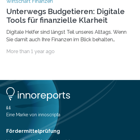
Wirtschaft Finanzen
Unterwegs Budgetieren: Digitale
Tools für finanzielle Klarheit
Digitale Helfer sind längst Teil unseres Alltags. Wenn
Sie damit auch Ihre Finanzen im Blick behalten
möchten, gibt es eine Vielzahl an smarten Lösungen,
More than 1 year ago
die genau das ermöglichen: Sie helfen Ihnen, Ausgaben
zu kontrollieren, Sparziele zu erreichen oder besser zu
planen. Der folgende Überblick richtet sich daher
insbesondere an jene, die sich für digitale Finanz-
Lösungen interessieren. 1. Multibanking-Tools: Alle
Konten auf einen Blick Viele Banken bieten bereits in
ihrem Online-Banking eine Multibanking-Funktion an,
mit der sich Konten bei anderen Banken…
Eine Marke von innoscripta
Fördermittelprüfung