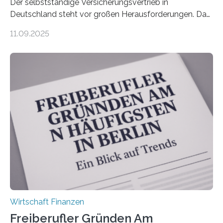
Der selbstständige Versicherungsvertrieb in
Deutschland steht vor großen Herausforderungen. Das
zeigt die aktuelle BVK-Strukturanalyse 2025, die Prof.
11.09.2025
Dr. Matthias Beenken und Prof. Dr. Lukas Linnenbrink
von der Fachhochschule Dortmund im Auftrag des
Bundesverbands Deutscher Versicherungskaufleute e.V.
durchgeführt haben. Die Studie basiert auf den
Antworten von 1.440 selbstständigen
Versicherungsvertreter*innen und -makler*innen. Ein
Ergebnis: Deutlich mehr als die Hälfte der Befragten ist
über 50 Jahre alt und wird in den nächsten Jahren eine
Nachfolgeregelung benötigen. Aber nur ein Drittel hat
bereits Regelungen…
Wirtschaft Finanzen
Freiberufler Gründen Am