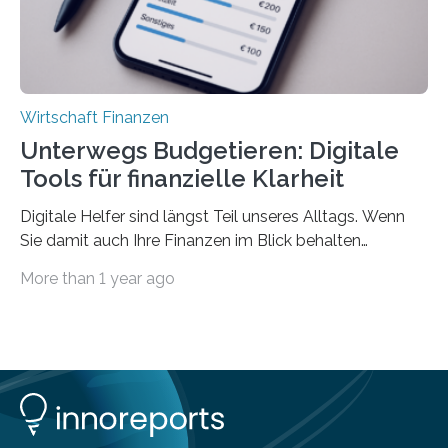
Wirtschaft Finanzen
Unterwegs Budgetieren: Digitale
Tools für finanzielle Klarheit
Digitale Helfer sind längst Teil unseres Alltags. Wenn
Sie damit auch Ihre Finanzen im Blick behalten
möchten, gibt es eine Vielzahl an smarten Lösungen,
More than 1 year ago
die genau das ermöglichen: Sie helfen Ihnen, Ausgaben
zu kontrollieren, Sparziele zu erreichen oder besser zu
planen. Der folgende Überblick richtet sich daher
insbesondere an jene, die sich für digitale Finanz-
Lösungen interessieren. 1. Multibanking-Tools: Alle
Konten auf einen Blick Viele Banken bieten bereits in
ihrem Online-Banking eine Multibanking-Funktion an,