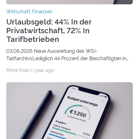
Wirtschaft Finanzen
Urlaubsgeld: 44% In der
Privatwirtschaft, 72% In
Tarifbetrieben
03.06.2025 Neue Auswertung des WSI-
TarifarchivsLediglich 44 Prozent der Beschäftigten in
der Privatwirtschaft erhalten Urlaubsgeld – in
More than 1 year ago
tarifgebundenen Betrieben ist der Anteil mit 72 Prozent
deutlich höherIn den letzten Jahren sind Reisen und
Unterkünfte fast überall deutlich teurer geworden. Für
viele Beschäftigte ist deshalb das zumeist im Juni oder
Juli ausgezahlte Urlaubsgeld ein wichtiger Faktor, um
sich den wohlverdienten Jahresurlaub leisten zu
können. Allerdings erhält mit 44 Prozent noch nicht
einmal die Hälfte aller Beschäftigten in der
Privatwirtschaft Urlaubsgeld. Zu diesem…