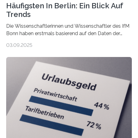
Häufigsten In Berlin: Ein Blick Auf
Trends
Die Wissenschaftlerinnen und Wissenschaftler des IfM
Bonn haben erstmals basierend auf den Daten der
Finanzamtsbezirke ein Ranking der Städte und
03.09.2025
Landkreise mit den meisten Gründungen von
Freiberuflerinnen und Freiberufler erstellt. Spitzenreiter
ist demnach Berlin. Betrachtet man nur die Gründungen
der Freiberuflerinnen, so liegt Leipzig an der Spitze. In
Berlin starteten in 2024 die meisten Personen in eine
eigene freiberufliche Existenz, dahinter folgten die
Städte Hamburg, München und Köln. Betrachtet man
hingegen die Existenzgründungsintensität – die Anzahl
der freiberuflichen Gründungen je…