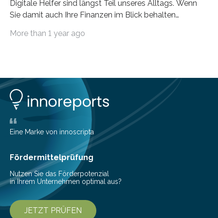
Digitale Helfer sind längst Teil unseres Alltags. Wenn
Sie damit auch Ihre Finanzen im Blick behalten
möchten, gibt es eine Vielzahl an smarten Lösungen,
More than 1 year ago
die genau das ermöglichen: Sie helfen Ihnen, Ausgaben
zu kontrollieren, Sparziele zu erreichen oder besser zu
planen. Der folgende Überblick richtet sich daher
insbesondere an jene, die sich für digitale Finanz-
Lösungen interessieren. 1. Multibanking-Tools: Alle
Konten auf einen Blick Viele Banken bieten bereits in
ihrem Online-Banking eine Multibanking-Funktion an,
mit der sich Konten bei anderen Banken…
Eine Marke von innoscripta
Fördermittelprüfung
Nutzen Sie das Förderpotenzial
in Ihrem Unternehmen optimal aus?
JETZT PRÜFEN