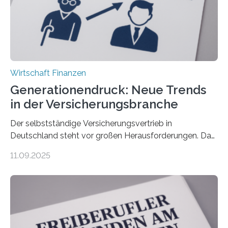
Wirtschaft Finanzen
Generationendruck: Neue Trends
in der Versicherungsbranche
Der selbstständige Versicherungsvertrieb in
Deutschland steht vor großen Herausforderungen. Das
zeigt die aktuelle BVK-Strukturanalyse 2025, die Prof.
11.09.2025
Dr. Matthias Beenken und Prof. Dr. Lukas Linnenbrink
von der Fachhochschule Dortmund im Auftrag des
Bundesverbands Deutscher Versicherungskaufleute e.V.
durchgeführt haben. Die Studie basiert auf den
Antworten von 1.440 selbstständigen
Versicherungsvertreter*innen und -makler*innen. Ein