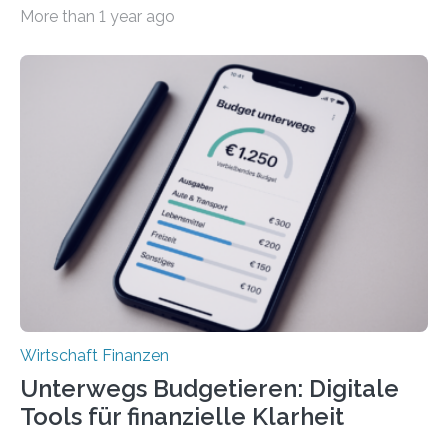
der Privatwirtschaft erhalten Urlaubsgeld – in
More than 1 year ago
tarifgebundenen Betrieben ist der Anteil mit 72 Prozent
deutlich höherIn den letzten Jahren sind Reisen und
Unterkünfte fast überall deutlich teurer geworden. Für
viele Beschäftigte ist deshalb das zumeist im Juni oder
Juli ausgezahlte Urlaubsgeld ein wichtiger Faktor, um
sich den wohlverdienten Jahresurlaub leisten zu
können. Allerdings erhält mit 44 Prozent noch nicht
einmal die Hälfte aller Beschäftigten in der
Privatwirtschaft Urlaubsgeld. Zu diesem…
Wirtschaft Finanzen
Unterwegs Budgetieren: Digitale
Tools für finanzielle Klarheit