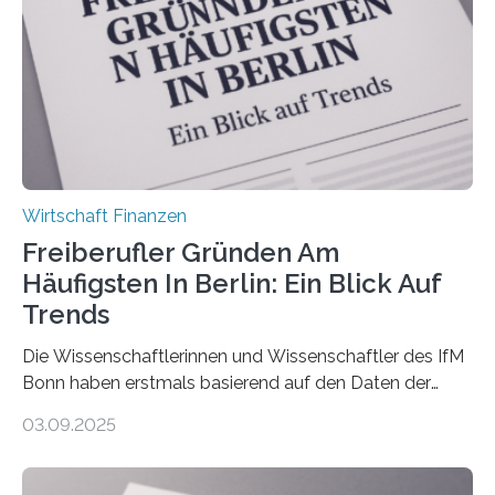
Ergebnis: Deutlich mehr als die Hälfte der Befragten ist
über 50 Jahre alt und wird in den nächsten Jahren eine
Nachfolgeregelung benötigen. Aber nur ein Drittel hat
bereits Regelungen…
Wirtschaft Finanzen
Freiberufler Gründen Am
Häufigsten In Berlin: Ein Blick Auf
Trends
Die Wissenschaftlerinnen und Wissenschaftler des IfM
Bonn haben erstmals basierend auf den Daten der
Finanzamtsbezirke ein Ranking der Städte und
03.09.2025
Landkreise mit den meisten Gründungen von
Freiberuflerinnen und Freiberufler erstellt. Spitzenreiter
ist demnach Berlin. Betrachtet man nur die Gründungen