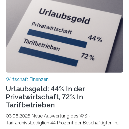
der Freiberuflerinnen, so liegt Leipzig an der Spitze. In
Berlin starteten in 2024 die meisten Personen in eine
eigene freiberufliche Existenz, dahinter folgten die
Städte Hamburg, München und Köln. Betrachtet man
hingegen die Existenzgründungsintensität – die Anzahl
der freiberuflichen Gründungen je…
Wirtschaft Finanzen
Urlaubsgeld: 44% In der
Privatwirtschaft, 72% In
Tarifbetrieben
03.06.2025 Neue Auswertung des WSI-
TarifarchivsLediglich 44 Prozent der Beschäftigten in