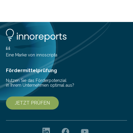
zu kontrollieren, Sparziele zu erreichen oder besser zu
planen. Der folgende Überblick richtet sich daher
insbesondere an jene, die sich für digitale Finanz-
Lösungen interessieren. 1. Multibanking-Tools: Alle
Konten auf einen Blick Viele Banken bieten bereits in
ihrem Online-Banking eine Multibanking-Funktion an,
mit der sich Konten bei anderen Banken…
Eine Marke von innoscripta
Fördermittelprüfung
Nutzen Sie das Förderpotenzial
in Ihrem Unternehmen optimal aus?
JETZT PRÜFEN