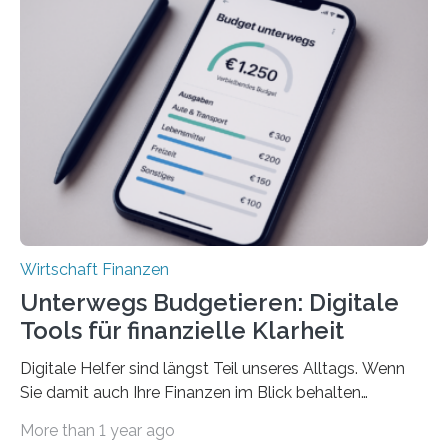
viele Beschäftigte ist deshalb das zumeist im Juni oder
Juli ausgezahlte Urlaubsgeld ein wichtiger Faktor, um
sich den wohlverdienten Jahresurlaub leisten zu
können. Allerdings erhält mit 44 Prozent noch nicht
einmal die Hälfte aller Beschäftigten in der
Privatwirtschaft Urlaubsgeld. Zu diesem…
Wirtschaft Finanzen
Unterwegs Budgetieren: Digitale
Tools für finanzielle Klarheit
Digitale Helfer sind längst Teil unseres Alltags. Wenn
Sie damit auch Ihre Finanzen im Blick behalten
möchten, gibt es eine Vielzahl an smarten Lösungen,
More than 1 year ago
die genau das ermöglichen: Sie helfen Ihnen, Ausgaben