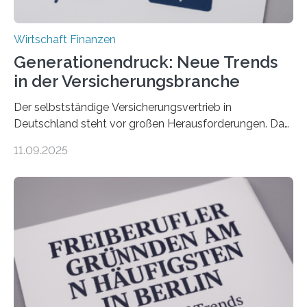
Wirtschaft Finanzen
Generationendruck: Neue Trends
in der Versicherungsbranche
Der selbstständige Versicherungsvertrieb in
Deutschland steht vor großen Herausforderungen. Das
zeigt die aktuelle BVK-Strukturanalyse 2025, die Prof.
11.09.2025
Dr. Matthias Beenken und Prof. Dr. Lukas Linnenbrink
von der Fachhochschule Dortmund im Auftrag des
Bundesverbands Deutscher Versicherungskaufleute e.V.
durchgeführt haben. Die Studie basiert auf den
Antworten von 1.440 selbstständigen
Versicherungsvertreter*innen und -makler*innen. Ein
Ergebnis: Deutlich mehr als die Hälfte der Befragten ist
über 50 Jahre alt und wird in den nächsten Jahren eine
Nachfolgeregelung benötigen. Aber nur ein Drittel hat
bereits Regelungen…