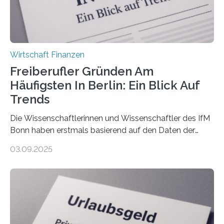
Wirtschaft Finanzen
Freiberufler Gründen Am
Häufigsten In Berlin: Ein Blick Auf
Trends
Die Wissenschaftlerinnen und Wissenschaftler des IfM
Bonn haben erstmals basierend auf den Daten der
Finanzamtsbezirke ein Ranking der Städte und
03.09.2025
Landkreise mit den meisten Gründungen von
Freiberuflerinnen und Freiberufler erstellt. Spitzenreiter
ist demnach Berlin. Betrachtet man nur die Gründungen
der Freiberuflerinnen, so liegt Leipzig an der Spitze. In
Berlin starteten in 2024 die meisten Personen in eine
eigene freiberufliche Existenz, dahinter folgten die