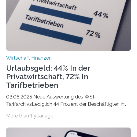
Städte Hamburg, München und Köln. Betrachtet man
hingegen die Existenzgründungsintensität – die Anzahl
der freiberuflichen Gründungen je…
Wirtschaft Finanzen
Urlaubsgeld: 44% In der
Privatwirtschaft, 72% In
Tarifbetrieben
03.06.2025 Neue Auswertung des WSI-
TarifarchivsLediglich 44 Prozent der Beschäftigten in
der Privatwirtschaft erhalten Urlaubsgeld – in
More than 1 year ago
tarifgebundenen Betrieben ist der Anteil mit 72 Prozent
deutlich höherIn den letzten Jahren sind Reisen und
Unterkünfte fast überall deutlich teurer geworden. Für