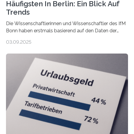
Häufigsten In Berlin: Ein Blick Auf
Trends
Die Wissenschaftlerinnen und Wissenschaftler des IfM
Bonn haben erstmals basierend auf den Daten der
Finanzamtsbezirke ein Ranking der Städte und
03.09.2025
Landkreise mit den meisten Gründungen von
Freiberuflerinnen und Freiberufler erstellt. Spitzenreiter
ist demnach Berlin. Betrachtet man nur die Gründungen
der Freiberuflerinnen, so liegt Leipzig an der Spitze. In
Berlin starteten in 2024 die meisten Personen in eine
eigene freiberufliche Existenz, dahinter folgten die
Städte Hamburg, München und Köln. Betrachtet man
hingegen die Existenzgründungsintensität – die Anzahl
der freiberuflichen Gründungen je…