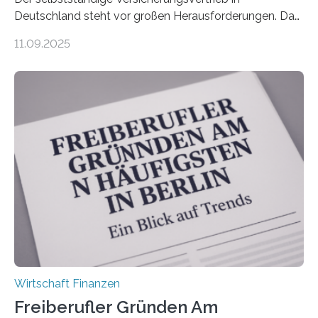
Deutschland steht vor großen Herausforderungen. Das
zeigt die aktuelle BVK-Strukturanalyse 2025, die Prof.
11.09.2025
Dr. Matthias Beenken und Prof. Dr. Lukas Linnenbrink
von der Fachhochschule Dortmund im Auftrag des
Bundesverbands Deutscher Versicherungskaufleute e.V.
durchgeführt haben. Die Studie basiert auf den
Antworten von 1.440 selbstständigen
Versicherungsvertreter*innen und -makler*innen. Ein
Ergebnis: Deutlich mehr als die Hälfte der Befragten ist
über 50 Jahre alt und wird in den nächsten Jahren eine
Nachfolgeregelung benötigen. Aber nur ein Drittel hat
bereits Regelungen…
Wirtschaft Finanzen
Freiberufler Gründen Am