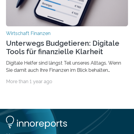
Wirtschaft Finanzen
Unterwegs Budgetieren: Digitale
Tools für finanzielle Klarheit
Digitale Helfer sind längst Teil unseres Alltags. Wenn
Sie damit auch Ihre Finanzen im Blick behalten
möchten, gibt es eine Vielzahl an smarten Lösungen,
More than 1 year ago
die genau das ermöglichen: Sie helfen Ihnen, Ausgaben
zu kontrollieren, Sparziele zu erreichen oder besser zu
planen. Der folgende Überblick richtet sich daher
insbesondere an jene, die sich für digitale Finanz-
Lösungen interessieren. 1. Multibanking-Tools: Alle
Konten auf einen Blick Viele Banken bieten bereits in
ihrem Online-Banking eine Multibanking-Funktion an,