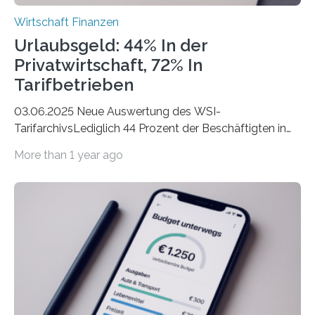
Wirtschaft Finanzen
Urlaubsgeld: 44% In der
Privatwirtschaft, 72% In
Tarifbetrieben
03.06.2025 Neue Auswertung des WSI-
TarifarchivsLediglich 44 Prozent der Beschäftigten in
der Privatwirtschaft erhalten Urlaubsgeld – in
More than 1 year ago
tarifgebundenen Betrieben ist der Anteil mit 72 Prozent
deutlich höherIn den letzten Jahren sind Reisen und
Unterkünfte fast überall deutlich teurer geworden. Für
viele Beschäftigte ist deshalb das zumeist im Juni oder
Juli ausgezahlte Urlaubsgeld ein wichtiger Faktor, um
sich den wohlverdienten Jahresurlaub leisten zu
können. Allerdings erhält mit 44 Prozent noch nicht
einmal die Hälfte aller Beschäftigten in der
Privatwirtschaft Urlaubsgeld. Zu diesem…