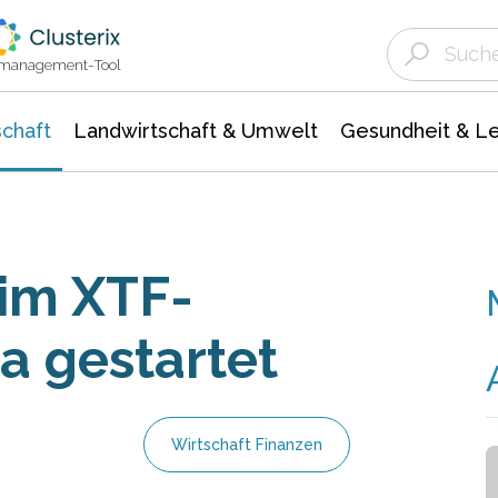
Landwirtschaft & Umwelt
Gesundheit &
Agrar- Forstwissenschaften
Unternehmensmeldungen
Biowissenschafte
Ökologie Umwelt- Naturschutz
ktmanagement-Tool
chaft
Landwirtschaft & Umwelt
Gesundheit & L
im XTF-
a gestartet
Wirtschaft Finanzen