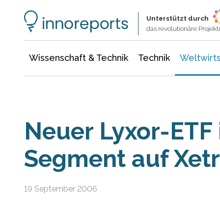
Wissenschaft & Technik
Informationstechnologie
Energie & Elektrotechnik
Unterstützt durch
das revolutionäre Proje
Wissenschaft & Technik
Technik
Weltwirts
Neuer Lyxor-ETF 
Segment auf Xetr
19 September 2006