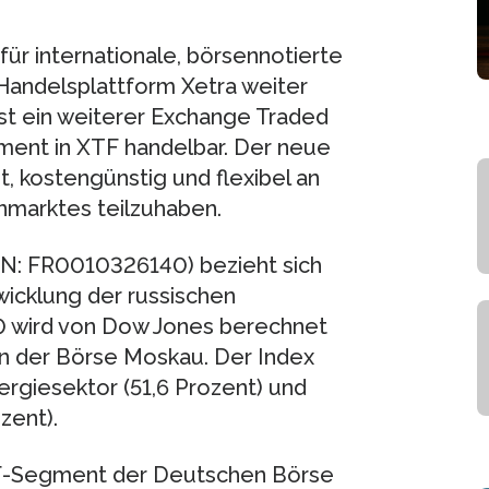
ür internationale, börsennotierte
Handelsplattform Xetra weiter
ist ein weiterer Exchange Traded
ent in XTF handelbar. Der neue
, kostengünstig und flexibel an
nmarktes teilzuhaben.
IN: FR0010326140) bezieht sich
wicklung der russischen
10 wird von Dow Jones berechnet
n der Börse Moskau. Der Index
rgiesektor (51,6 Prozent) und
zent).
TF-Segment der Deutschen Börse