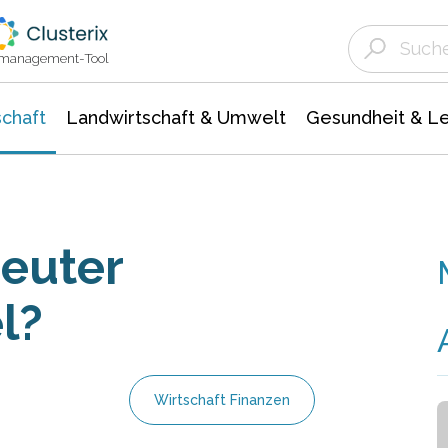
Landwirtschaft & Umwelt
Gesundheit &
Agrar- Forstwissenschaften
Unternehmensmeldungen
Biowissenschafte
Ökologie Umwelt- Naturschutz
ktmanagement-Tool
chaft
Landwirtschaft & Umwelt
Gesundheit & L
euter
l?
Wirtschaft Finanzen