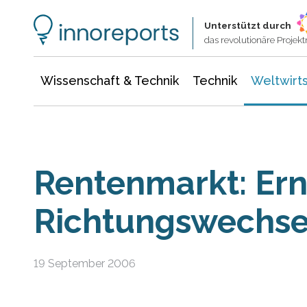
Wissenschaft & Technik
Informationstechnologie
Energie & Elektrotechnik
Unterstützt durch
das revolutionäre Proje
Wissenschaft & Technik
Technik
Weltwirts
Rentenmarkt: Ern
Richtungswechse
19 September 2006