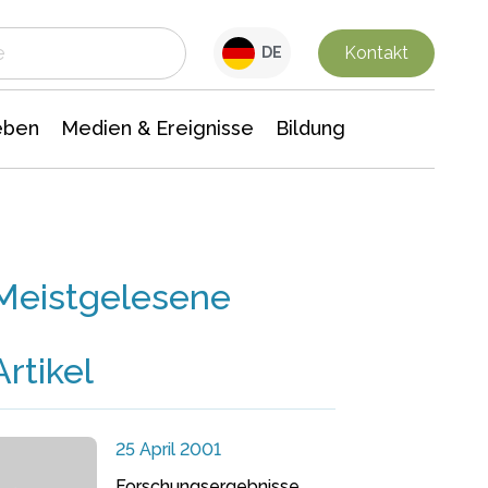
 Leben
Medien & Ereignisse
Interdisziplinäre Forschung
Veranstaltungsnachrichten
n Chemie
Gesellschaftswissenschaften
Kontakt
DE
eben
Medien & Ereignisse
Bildung
Meistgelesene
Artikel
25 April 2001
Forschungsergebnisse