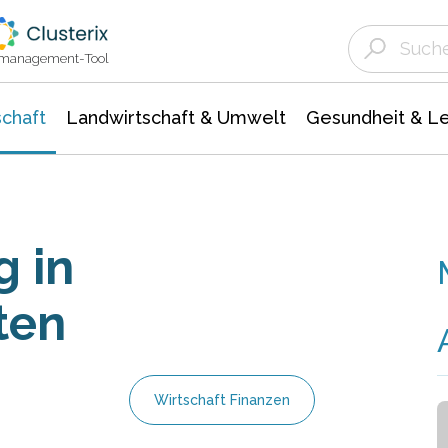
Landwirtschaft & Umwelt
Gesundheit &
Agrar- Forstwissenschaften
Unternehmensmeldungen
Biowissenschafte
Ökologie Umwelt- Naturschutz
ktmanagement-Tool
chaft
Landwirtschaft & Umwelt
Gesundheit & L
 in
ten
Wirtschaft Finanzen