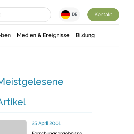
 Leben
Medien & Ereignisse
Interdisziplinäre Forschung
Veranstaltungsnachrichten
n Chemie
Gesellschaftswissenschaften
Kontakt
DE
eben
Medien & Ereignisse
Bildung
Meistgelesene
Artikel
25 April 2001
Forschungsergebnisse