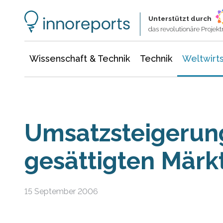
Wissenschaft & Technik
Informationstechnologie
Energie & Elektrotechnik
Unterstützt durch
das revolutionäre Proje
Wissenschaft & Technik
Technik
Weltwirts
Umsatzsteigerung
gesättigten Märk
15 September 2006