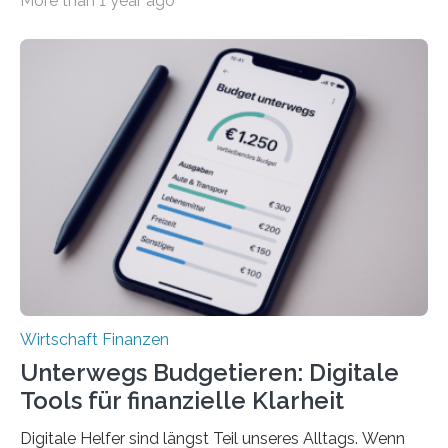
More than 1 year ago
tarifgebundenen Betrieben ist der Anteil mit 72 Prozent
deutlich höherIn den letzten Jahren sind Reisen und
Unterkünfte fast überall deutlich teurer geworden. Für
viele Beschäftigte ist deshalb das zumeist im Juni oder
Juli ausgezahlte Urlaubsgeld ein wichtiger Faktor, um
sich den wohlverdienten Jahresurlaub leisten zu
können. Allerdings erhält mit 44 Prozent noch nicht
einmal die Hälfte aller Beschäftigten in der
Privatwirtschaft Urlaubsgeld. Zu diesem…
Wirtschaft Finanzen
Unterwegs Budgetieren: Digitale
Tools für finanzielle Klarheit
Digitale Helfer sind längst Teil unseres Alltags. Wenn