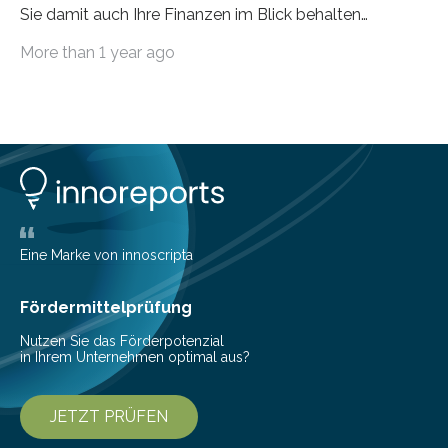
Sie damit auch Ihre Finanzen im Blick behalten
möchten, gibt es eine Vielzahl an smarten Lösungen,
More than 1 year ago
die genau das ermöglichen: Sie helfen Ihnen, Ausgaben
zu kontrollieren, Sparziele zu erreichen oder besser zu
planen. Der folgende Überblick richtet sich daher
insbesondere an jene, die sich für digitale Finanz-
Lösungen interessieren. 1. Multibanking-Tools: Alle
Konten auf einen Blick Viele Banken bieten bereits in
ihrem Online-Banking eine Multibanking-Funktion an,
mit der sich Konten bei anderen Banken…
Eine Marke von innoscripta
Fördermittelprüfung
Nutzen Sie das Förderpotenzial
in Ihrem Unternehmen optimal aus?
JETZT PRÜFEN