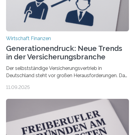
Wirtschaft Finanzen
Generationendruck: Neue Trends
in der Versicherungsbranche
Der selbstständige Versicherungsvertrieb in
Deutschland steht vor großen Herausforderungen. Das
zeigt die aktuelle BVK-Strukturanalyse 2025, die Prof.
11.09.2025
Dr. Matthias Beenken und Prof. Dr. Lukas Linnenbrink
von der Fachhochschule Dortmund im Auftrag des
Bundesverbands Deutscher Versicherungskaufleute e.V.
durchgeführt haben. Die Studie basiert auf den
Antworten von 1.440 selbstständigen
Versicherungsvertreter*innen und -makler*innen. Ein
Ergebnis: Deutlich mehr als die Hälfte der Befragten ist