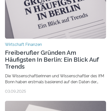
über 50 Jahre alt und wird in den nächsten Jahren eine
Nachfolgeregelung benötigen. Aber nur ein Drittel hat
bereits Regelungen…
Wirtschaft Finanzen
Freiberufler Gründen Am
Häufigsten In Berlin: Ein Blick Auf
Trends
Die Wissenschaftlerinnen und Wissenschaftler des IfM
Bonn haben erstmals basierend auf den Daten der
Finanzamtsbezirke ein Ranking der Städte und
03.09.2025
Landkreise mit den meisten Gründungen von
Freiberuflerinnen und Freiberufler erstellt. Spitzenreiter
ist demnach Berlin. Betrachtet man nur die Gründungen