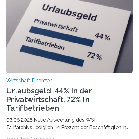
der Freiberuflerinnen, so liegt Leipzig an der Spitze. In
Berlin starteten in 2024 die meisten Personen in eine
eigene freiberufliche Existenz, dahinter folgten die
Städte Hamburg, München und Köln. Betrachtet man
hingegen die Existenzgründungsintensität – die Anzahl
der freiberuflichen Gründungen je…
Wirtschaft Finanzen
Urlaubsgeld: 44% In der
Privatwirtschaft, 72% In
Tarifbetrieben
03.06.2025 Neue Auswertung des WSI-
TarifarchivsLediglich 44 Prozent der Beschäftigten in
der Privatwirtschaft erhalten Urlaubsgeld – in