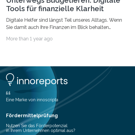
Unterwegs Budgetieren: Digitale
Tools für finanzielle Klarheit
Digitale Helfer sind längst Teil unseres Alltags. Wenn
Sie damit auch Ihre Finanzen im Blick behalten
möchten, gibt es eine Vielzahl an smarten Lösungen,
More than 1 year ago
die genau das ermöglichen: Sie helfen Ihnen, Ausgaben
zu kontrollieren, Sparziele zu erreichen oder besser zu
planen. Der folgende Überblick richtet sich daher
insbesondere an jene, die sich für digitale Finanz-
Lösungen interessieren. 1. Multibanking-Tools: Alle
Konten auf einen Blick Viele Banken bieten bereits in
ihrem Online-Banking eine Multibanking-Funktion an,
mit der sich Konten bei anderen Banken…
Eine Marke von innoscripta
Fördermittelprüfung
Nutzen Sie das Förderpotenzial
in Ihrem Unternehmen optimal aus?