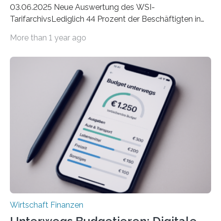
03.06.2025 Neue Auswertung des WSI-
TarifarchivsLediglich 44 Prozent der Beschäftigten in
der Privatwirtschaft erhalten Urlaubsgeld – in
More than 1 year ago
tarifgebundenen Betrieben ist der Anteil mit 72 Prozent
deutlich höherIn den letzten Jahren sind Reisen und
Unterkünfte fast überall deutlich teurer geworden. Für
viele Beschäftigte ist deshalb das zumeist im Juni oder
Juli ausgezahlte Urlaubsgeld ein wichtiger Faktor, um
sich den wohlverdienten Jahresurlaub leisten zu
können. Allerdings erhält mit 44 Prozent noch nicht
einmal die Hälfte aller Beschäftigten in der
Privatwirtschaft Urlaubsgeld. Zu diesem…
Wirtschaft Finanzen