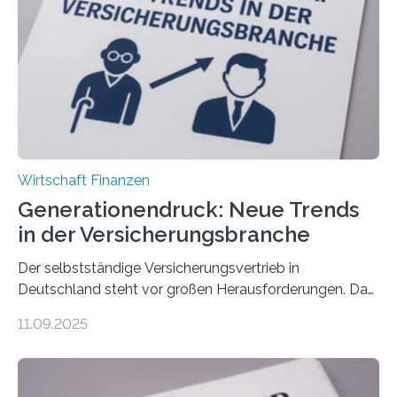
Wirtschaft Finanzen
Generationendruck: Neue Trends
in der Versicherungsbranche
Der selbstständige Versicherungsvertrieb in
Deutschland steht vor großen Herausforderungen. Das
zeigt die aktuelle BVK-Strukturanalyse 2025, die Prof.
11.09.2025
Dr. Matthias Beenken und Prof. Dr. Lukas Linnenbrink
von der Fachhochschule Dortmund im Auftrag des
Bundesverbands Deutscher Versicherungskaufleute e.V.
durchgeführt haben. Die Studie basiert auf den