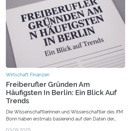
Antworten von 1.440 selbstständigen
Versicherungsvertreter*innen und -makler*innen. Ein
Ergebnis: Deutlich mehr als die Hälfte der Befragten ist
über 50 Jahre alt und wird in den nächsten Jahren eine
Nachfolgeregelung benötigen. Aber nur ein Drittel hat
bereits Regelungen…
Wirtschaft Finanzen
Freiberufler Gründen Am
Häufigsten In Berlin: Ein Blick Auf
Trends
Die Wissenschaftlerinnen und Wissenschaftler des IfM
Bonn haben erstmals basierend auf den Daten der
Finanzamtsbezirke ein Ranking der Städte und
03.09.2025