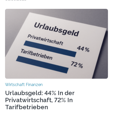
Landkreise mit den meisten Gründungen von
Freiberuflerinnen und Freiberufler erstellt. Spitzenreiter
ist demnach Berlin. Betrachtet man nur die Gründungen
der Freiberuflerinnen, so liegt Leipzig an der Spitze. In
Berlin starteten in 2024 die meisten Personen in eine
eigene freiberufliche Existenz, dahinter folgten die
Städte Hamburg, München und Köln. Betrachtet man
hingegen die Existenzgründungsintensität – die Anzahl
der freiberuflichen Gründungen je…
Wirtschaft Finanzen
Urlaubsgeld: 44% In der
Privatwirtschaft, 72% In
Tarifbetrieben