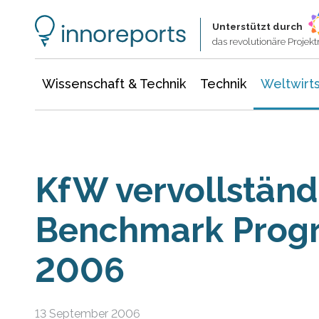
Wissenschaft & Technik
Informationstechnologie
Energie & Elektrotechnik
Unterstützt durch
das revolutionäre Proje
Wissenschaft & Technik
Technik
Weltwirts
KfW vervollständ
Benchmark Prog
2006
13 September 2006