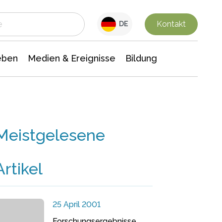
 Leben
Medien & Ereignisse
Interdisziplinäre Forschung
Veranstaltungsnachrichten
n Chemie
Gesellschaftswissenschaften
Kontakt
DE
eben
Medien & Ereignisse
Bildung
Meistgelesene
Artikel
25 April 2001
Forschungsergebnisse