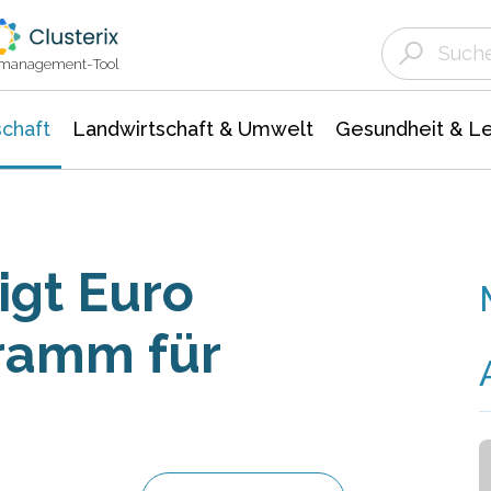
Landwirtschaft & Umwelt
Gesundheit &
Agrar- Forstwissenschaften
Unternehmensmeldungen
Biowissenschafte
Ökologie Umwelt- Naturschutz
ktmanagement-Tool
chaft
Landwirtschaft & Umwelt
Gesundheit & L
igt Euro
ramm für