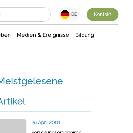
 Leben
Medien & Ereignisse
Interdisziplinäre Forschung
Veranstaltungsnachrichten
n Chemie
Gesellschaftswissenschaften
Kontakt
DE
eben
Medien & Ereignisse
Bildung
Meistgelesene
Artikel
25 April 2001
Forschungsergebnisse