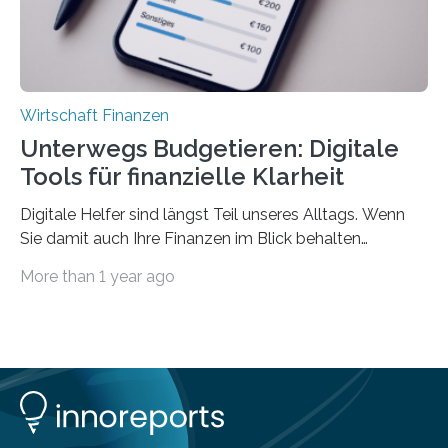
Wirtschaft Finanzen
Unterwegs Budgetieren: Digitale
Tools für finanzielle Klarheit
Digitale Helfer sind längst Teil unseres Alltags. Wenn
Sie damit auch Ihre Finanzen im Blick behalten
möchten, gibt es eine Vielzahl an smarten Lösungen,
More than 1 year ago
die genau das ermöglichen: Sie helfen Ihnen, Ausgaben
zu kontrollieren, Sparziele zu erreichen oder besser zu
planen. Der folgende Überblick richtet sich daher
insbesondere an jene, die sich für digitale Finanz-
Lösungen interessieren. 1. Multibanking-Tools: Alle
Konten auf einen Blick Viele Banken bieten bereits in
ihrem Online-Banking eine Multibanking-Funktion an,