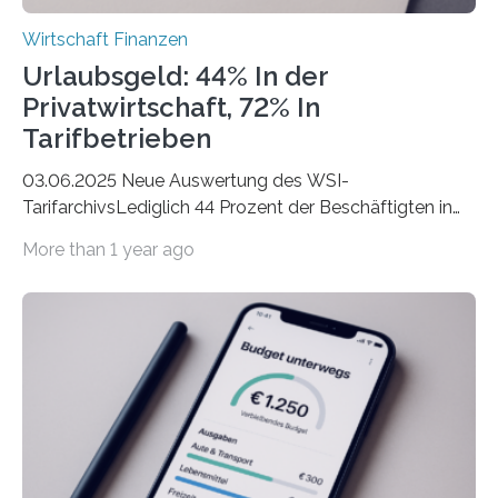
Wirtschaft Finanzen
Urlaubsgeld: 44% In der
Privatwirtschaft, 72% In
Tarifbetrieben
03.06.2025 Neue Auswertung des WSI-
TarifarchivsLediglich 44 Prozent der Beschäftigten in
der Privatwirtschaft erhalten Urlaubsgeld – in
More than 1 year ago
tarifgebundenen Betrieben ist der Anteil mit 72 Prozent
deutlich höherIn den letzten Jahren sind Reisen und
Unterkünfte fast überall deutlich teurer geworden. Für
viele Beschäftigte ist deshalb das zumeist im Juni oder
Juli ausgezahlte Urlaubsgeld ein wichtiger Faktor, um
sich den wohlverdienten Jahresurlaub leisten zu
können. Allerdings erhält mit 44 Prozent noch nicht
einmal die Hälfte aller Beschäftigten in der
Privatwirtschaft Urlaubsgeld. Zu diesem…