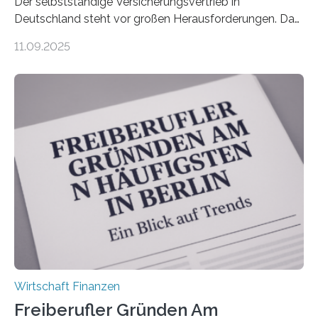
Der selbstständige Versicherungsvertrieb in
Deutschland steht vor großen Herausforderungen. Das
zeigt die aktuelle BVK-Strukturanalyse 2025, die Prof.
11.09.2025
Dr. Matthias Beenken und Prof. Dr. Lukas Linnenbrink
von der Fachhochschule Dortmund im Auftrag des
Bundesverbands Deutscher Versicherungskaufleute e.V.
durchgeführt haben. Die Studie basiert auf den
Antworten von 1.440 selbstständigen
Versicherungsvertreter*innen und -makler*innen. Ein
Ergebnis: Deutlich mehr als die Hälfte der Befragten ist
über 50 Jahre alt und wird in den nächsten Jahren eine
Nachfolgeregelung benötigen. Aber nur ein Drittel hat
bereits Regelungen…
Wirtschaft Finanzen
Freiberufler Gründen Am