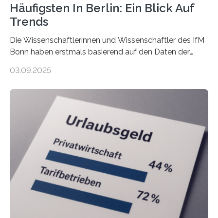
Häufigsten In Berlin: Ein Blick Auf
Trends
Die Wissenschaftlerinnen und Wissenschaftler des IfM
Bonn haben erstmals basierend auf den Daten der
Finanzamtsbezirke ein Ranking der Städte und
03.09.2025
Landkreise mit den meisten Gründungen von
Freiberuflerinnen und Freiberufler erstellt. Spitzenreiter
ist demnach Berlin. Betrachtet man nur die Gründungen
der Freiberuflerinnen, so liegt Leipzig an der Spitze. In
Berlin starteten in 2024 die meisten Personen in eine
eigene freiberufliche Existenz, dahinter folgten die
Städte Hamburg, München und Köln. Betrachtet man
hingegen die Existenzgründungsintensität – die Anzahl
der freiberuflichen Gründungen je…