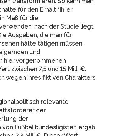
rößen transformieren. So kann man
lte für den Erhalt “ihrer
in Maß für die
 verwenden; nach der Studie liegt
 Die Ausgaben, die man für
sehen hätte tätigen müssen,
teigernden und
en hier vorgenommenen
rt zwischen 7,5 und 15 Mill. €.
h wegen ihres fiktiven Charakters
ionalpolitisch relevante
aftsförderer der
rtung der
e von Fußballbundesligisten ergab
chen 2,3 Mill.€. Dieser Wert