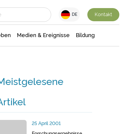
 Leben
Medien & Ereignisse
Interdisziplinäre Forschung
Veranstaltungsnachrichten
n Chemie
Gesellschaftswissenschaften
Kontakt
DE
eben
Medien & Ereignisse
Bildung
Meistgelesene
Artikel
25 April 2001
Forschungsergebnisse