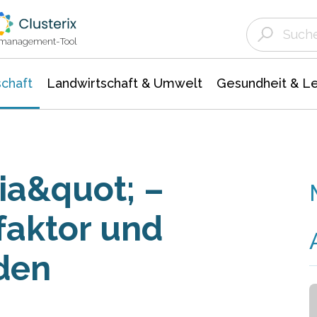
Landwirtschaft & Umwelt
Gesundheit &
Agrar- Forstwissenschaften
Unternehmensmeldungen
Biowissenschafte
Ökologie Umwelt- Naturschutz
ktmanagement-Tool
chaft
Landwirtschaft & Umwelt
Gesundheit & L
ia&quot; –
faktor und
den