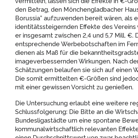
vermitteln, lassen sich die Effekte in €-G
den Betrag, den Mönchengladbacher Hausha
Borussia” aufzuwenden bereit wären, als e
identitätssteigernden Effekte des Vereins
er insgesamt zwischen 2,4 und 5,7 Mill. €.
entsprechende Werbebotschaften im Fern
dienen als Maß für die bekanntheitsgrads
imageverbessernden Wirkungen. Nach d
Schätzungen belaufen sie sich auf einen We
Die somit ermittelten €-Größen sind jedoc
mit einer gewissen Vorsicht zu genießen.
Die Untersuchung erlaubt eine weitere reg
Schlussfolgerung: Die Bitte an die Wirtsch
Bundesligastädte um eine spontane Bewe
kommunalwirtschaftlich relevanten Effekt
einen Durchschnittswert von zwar beachtli