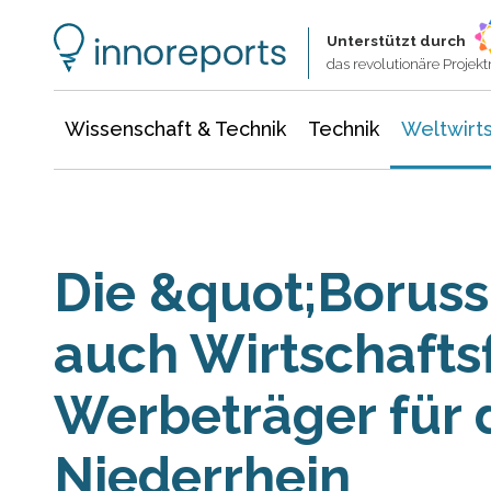
Wissenschaft & Technik
Informationstechnologie
Energie & Elektrotechnik
Unterstützt durch
das revolutionäre Proje
Wissenschaft & Technik
Technik
Weltwirts
Die &quot;Boruss
auch Wirtschafts
Werbeträger für 
Niederrhein