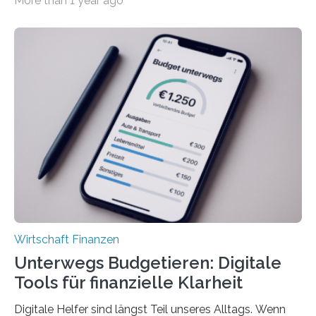
More than 1 year ago
tarifgebundenen Betrieben ist der Anteil mit 72 Prozent
deutlich höherIn den letzten Jahren sind Reisen und
Unterkünfte fast überall deutlich teurer geworden. Für
viele Beschäftigte ist deshalb das zumeist im Juni oder
Juli ausgezahlte Urlaubsgeld ein wichtiger Faktor, um
sich den wohlverdienten Jahresurlaub leisten zu
können. Allerdings erhält mit 44 Prozent noch nicht
einmal die Hälfte aller Beschäftigten in der
Privatwirtschaft Urlaubsgeld. Zu diesem…
Wirtschaft Finanzen
Unterwegs Budgetieren: Digitale
Tools für finanzielle Klarheit
Digitale Helfer sind längst Teil unseres Alltags. Wenn