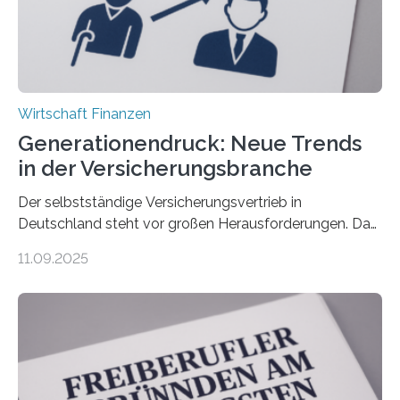
Wirtschaft Finanzen
Generationendruck: Neue Trends
in der Versicherungsbranche
Der selbstständige Versicherungsvertrieb in
Deutschland steht vor großen Herausforderungen. Das
zeigt die aktuelle BVK-Strukturanalyse 2025, die Prof.
11.09.2025
Dr. Matthias Beenken und Prof. Dr. Lukas Linnenbrink
von der Fachhochschule Dortmund im Auftrag des
Bundesverbands Deutscher Versicherungskaufleute e.V.
durchgeführt haben. Die Studie basiert auf den
Antworten von 1.440 selbstständigen
Versicherungsvertreter*innen und -makler*innen. Ein
Ergebnis: Deutlich mehr als die Hälfte der Befragten ist