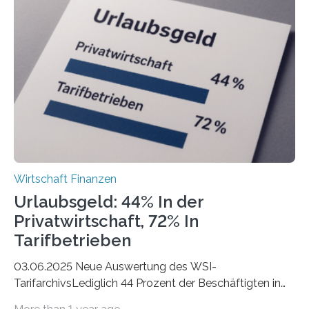
der Freiberuflerinnen, so liegt Leipzig an der Spitze. In
Berlin starteten in 2024 die meisten Personen in eine
eigene freiberufliche Existenz, dahinter folgten die
Städte Hamburg, München und Köln. Betrachtet man
hingegen die Existenzgründungsintensität – die Anzahl
der freiberuflichen Gründungen je…
Wirtschaft Finanzen
Urlaubsgeld: 44% In der
Privatwirtschaft, 72% In
Tarifbetrieben
03.06.2025 Neue Auswertung des WSI-
TarifarchivsLediglich 44 Prozent der Beschäftigten in
der Privatwirtschaft erhalten Urlaubsgeld – in