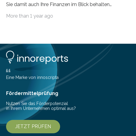
Sie damit auch Ihre Finanzen im Blick behalten
möchten, gibt es eine Vielzahl an smarten Lösungen,
More than 1 year ago
die genau das ermöglichen: Sie helfen Ihnen, Ausgaben
zu kontrollieren, Sparziele zu erreichen oder besser zu
planen. Der folgende Überblick richtet sich daher
insbesondere an jene, die sich für digitale Finanz-
Lösungen interessieren. 1. Multibanking-Tools: Alle
Konten auf einen Blick Viele Banken bieten bereits in
ihrem Online-Banking eine Multibanking-Funktion an,
mit der sich Konten bei anderen Banken…
Eine Marke von innoscripta
Fördermittelprüfung
Nutzen Sie das Förderpotenzial
in Ihrem Unternehmen optimal aus?
JETZT PRÜFEN