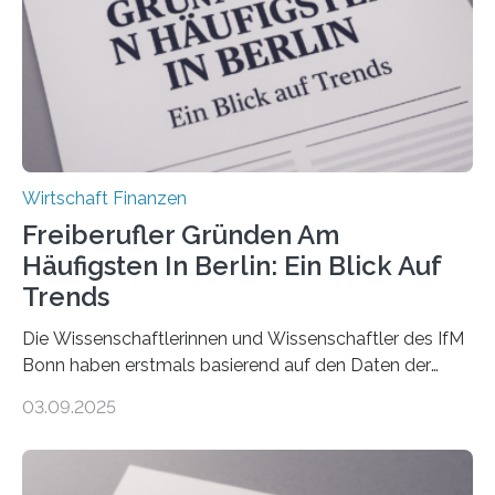
über 50 Jahre alt und wird in den nächsten Jahren eine
Nachfolgeregelung benötigen. Aber nur ein Drittel hat
bereits Regelungen…
Wirtschaft Finanzen
Freiberufler Gründen Am
Häufigsten In Berlin: Ein Blick Auf
Trends
Die Wissenschaftlerinnen und Wissenschaftler des IfM
Bonn haben erstmals basierend auf den Daten der
Finanzamtsbezirke ein Ranking der Städte und
03.09.2025
Landkreise mit den meisten Gründungen von
Freiberuflerinnen und Freiberufler erstellt. Spitzenreiter
ist demnach Berlin. Betrachtet man nur die Gründungen