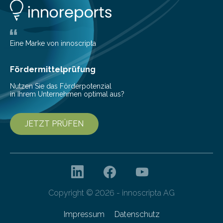
Konten auf einen Blick Viele Banken bieten bereits in
ihrem Online-Banking eine Multibanking-Funktion an,
mit der sich Konten bei anderen Banken…
Eine Marke von innoscripta
Fördermittelprüfung
Nutzen Sie das Förderpotenzial
in Ihrem Unternehmen optimal aus?
JETZT PRÜFEN
Copyright © 2026 - innoscripta AG
Impressum
Datenschutz