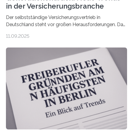
in der Versicherungsbranche
Der selbstständige Versicherungsvertrieb in
Deutschland steht vor großen Herausforderungen. Das
zeigt die aktuelle BVK-Strukturanalyse 2025, die Prof.
11.09.2025
Dr. Matthias Beenken und Prof. Dr. Lukas Linnenbrink
von der Fachhochschule Dortmund im Auftrag des
Bundesverbands Deutscher Versicherungskaufleute e.V.
durchgeführt haben. Die Studie basiert auf den
Antworten von 1.440 selbstständigen
Versicherungsvertreter*innen und -makler*innen. Ein
Ergebnis: Deutlich mehr als die Hälfte der Befragten ist
über 50 Jahre alt und wird in den nächsten Jahren eine
Nachfolgeregelung benötigen. Aber nur ein Drittel hat
bereits Regelungen…