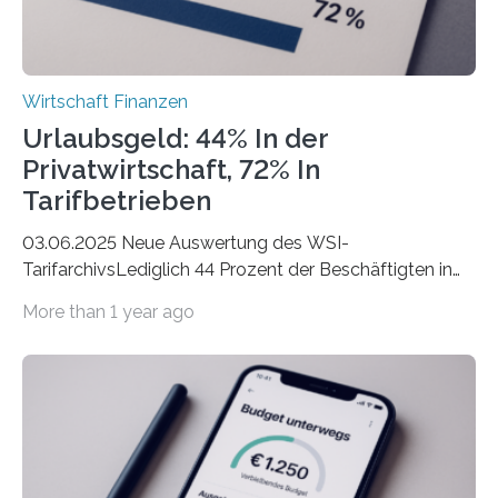
Wirtschaft Finanzen
Urlaubsgeld: 44% In der
Privatwirtschaft, 72% In
Tarifbetrieben
03.06.2025 Neue Auswertung des WSI-
TarifarchivsLediglich 44 Prozent der Beschäftigten in
der Privatwirtschaft erhalten Urlaubsgeld – in
More than 1 year ago
tarifgebundenen Betrieben ist der Anteil mit 72 Prozent
deutlich höherIn den letzten Jahren sind Reisen und
Unterkünfte fast überall deutlich teurer geworden. Für
viele Beschäftigte ist deshalb das zumeist im Juni oder
Juli ausgezahlte Urlaubsgeld ein wichtiger Faktor, um
sich den wohlverdienten Jahresurlaub leisten zu
können. Allerdings erhält mit 44 Prozent noch nicht