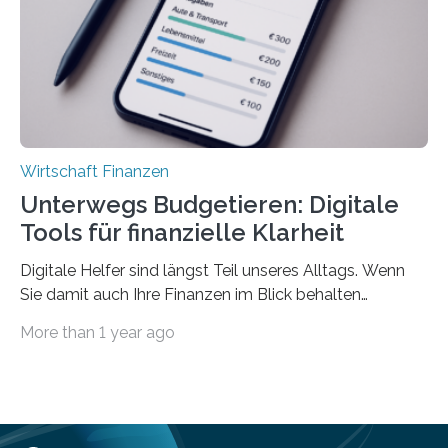
einmal die Hälfte aller Beschäftigten in der
Privatwirtschaft Urlaubsgeld. Zu diesem…
Wirtschaft Finanzen
Unterwegs Budgetieren: Digitale
Tools für finanzielle Klarheit
Digitale Helfer sind längst Teil unseres Alltags. Wenn
Sie damit auch Ihre Finanzen im Blick behalten
möchten, gibt es eine Vielzahl an smarten Lösungen,
More than 1 year ago
die genau das ermöglichen: Sie helfen Ihnen, Ausgaben
zu kontrollieren, Sparziele zu erreichen oder besser zu
planen. Der folgende Überblick richtet sich daher
insbesondere an jene, die sich für digitale Finanz-
Lösungen interessieren. 1. Multibanking-Tools: Alle