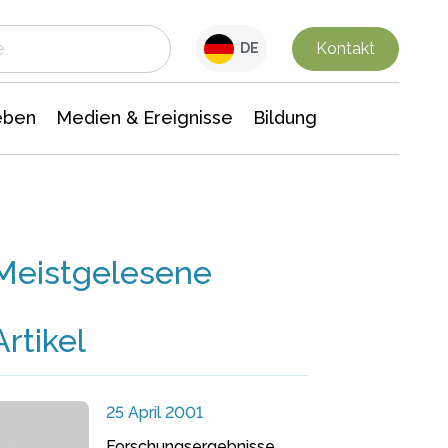
 Leben
Medien & Ereignisse
Interdisziplinäre Forschung
Veranstaltungsnachrichten
n Chemie
Gesellschaftswissenschaften
Kontakt
DE
eben
Medien & Ereignisse
Bildung
Meistgelesene
Artikel
25 April 2001
Forschungsergebnisse