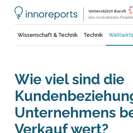
Wissenschaft & Technik
Informationstechnologie
Energie & Elektrotechnik
Unterstützt durch
das revolutionäre Proje
Wissenschaft & Technik
Technik
Weltwirts
Wie viel sind die
Kundenbeziehung
Unternehmens be
Verkauf wert?