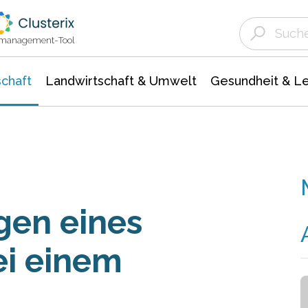
Landwirtschaft & Umwelt
Gesundheit &
Agrar- Forstwissenschaften
Unternehmensmeldungen
Biowissenschafte
Ökologie Umwelt- Naturschutz
ktmanagement-Tool
chaft
Landwirtschaft & Umwelt
Gesundheit & L
en eines
i einem